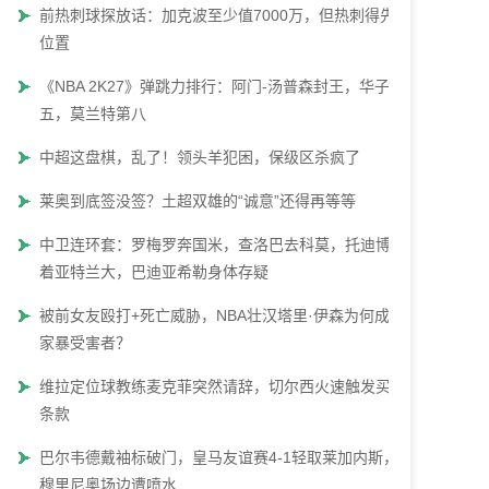
前热刺球探放话：加克波至少值7000万，但热刺得先腾
位置
《NBA 2K27》弹跳力排行：阿门-汤普森封王，华子第
五，莫兰特第八
中超这盘棋，乱了！领头羊犯困，保级区杀疯了
莱奥到底签没签？土超双雄的“诚意”还得再等等
中卫连环套：罗梅罗奔国米，查洛巴去科莫，托迪博瞄
着亚特兰大，巴迪亚希勒身体存疑
被前女友殴打+死亡威胁，NBA壮汉塔里·伊森为何成了
家暴受害者？
维拉定位球教练麦克菲突然请辞，切尔西火速触发买断
条款
巴尔韦德戴袖标破门，皇马友谊赛4-1轻取莱加内斯，
穆里尼奥场边遭喷水