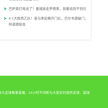
巴萨真打电话了？曼城放走罗德里，就看钱到不到位
4-1大胜西乙队！皇马季前赛开门红，巴尔韦德破门，
阿诺德助攻
重大足球赛事直播，24小时不间断为大家实时提供足球、篮球
。