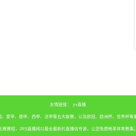
友情链接：
jrs直播
、英超、意甲、德甲、西甲、法甲等五大联赛，以及欧冠、欧洲杯、世界杯等
比赛赛程，JRS直播网以最全最新的直播信号源，让您免费畅享体育赛事