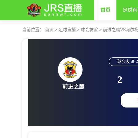
首页
足球直
当前位置：
首页
>
足球直播
>
球会友谊
>
前进之鹰VS阿尔
球会友谊
2
2
前进之鹰