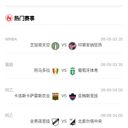
热门赛事
WNBA
08-09 03:30
芝加哥天空
VS
印第安纳狂热
葡超
08-09 03:30
阿马多拉
VS
葡萄牙体育
阿乙
08-09 04:00
卡洛斯卡萨雷斯农业
VS
圭梅斯竞技
阿乙
08-09 04:00
全男孩竞技
VS
北索尔塔中央