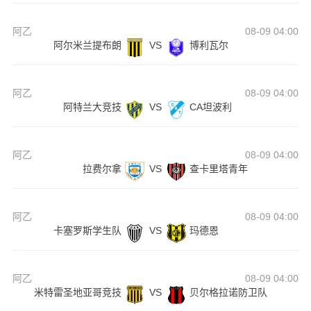
阿乙
08-09 04:00
阿尔米兰提布朗
VS
博利瓦尔
阿乙
08-09 04:00
阿特兰大竞技
VS
CA坦波利
阿乙
08-09 04:00
拉费尔拿
VS
查卡里塔青年
阿乙
08-09 04:00
卡塞罗斯学生队
VS
玛德恩
阿乙
08-09 04:00
米特雷圣地亚哥竞技
VS
贝尔格拉诺防卫队