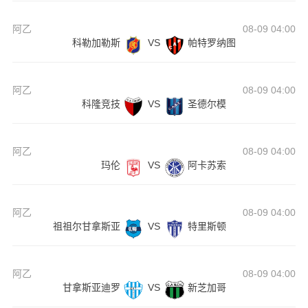
阿乙
08-09 04:00
科勒加勒斯
VS
帕特罗纳图
阿乙
08-09 04:00
科隆竞技
VS
圣德尔模
阿乙
08-09 04:00
玛伦
VS
阿卡苏索
阿乙
08-09 04:00
祖祖尔甘拿斯亚
VS
特里斯顿
阿乙
08-09 04:00
甘拿斯亚迪罗
VS
新芝加哥