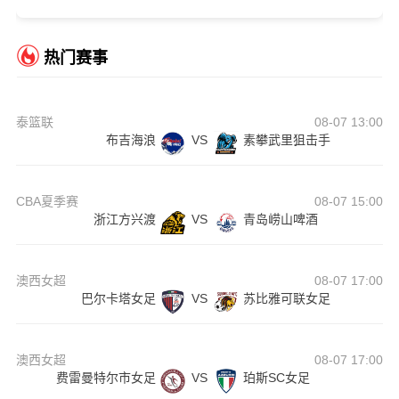
热门赛事
泰篮联
08-07 13:00
布吉海浪
VS
素攀武里狙击手
CBA夏季赛
08-07 15:00
浙江方兴渡
VS
青岛崂山啤酒
澳西女超
08-07 17:00
巴尔卡塔女足
VS
苏比雅可联女足
澳西女超
08-07 17:00
费雷曼特尔市女足
VS
珀斯SC女足