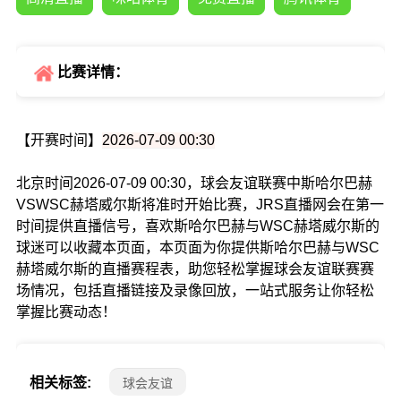
比赛详情：
【开赛时间】
2026-07-09 00:30
北京时间2026-07-09 00:30，球会友谊联赛中斯哈尔巴赫
VSWSC赫塔威尔斯将准时开始比赛，JRS直播网会在第一
时间提供直播信号，喜欢斯哈尔巴赫与WSC赫塔威尔斯的
球迷可以收藏本页面，本页面为你提供斯哈尔巴赫与WSC
赫塔威尔斯的直播赛程表，助您轻松掌握球会友谊联赛赛
场情况，包括直播链接及录像回放，一站式服务让你轻松
掌握比赛动态！
相关标签:
球会友谊