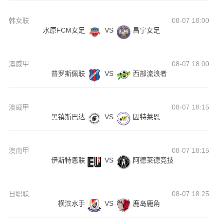
韩女联
08-07 18:00
水原FCM女足
VS
昌宁女足
澳威甲
08-07 18:00
普罗斯佩联
VS
西部流浪者
澳威甲
08-07 18:15
黑镇斯巴达
VS
因特莱恩
澳南甲
08-07 18:15
伊斯特恩联
VS
阿德莱德竞技
日职联
08-07 18:25
横滨水手
VS
鹿岛鹿角