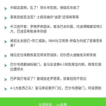
中超这盘棋，乱了！领头羊犯困，保级区杀疯了
莱奥到底签没签？土超双雄的“诚意”还得再等等
中卫连环套：罗梅罗奔国米，查洛巴去科莫，托迪博瞄着亚特兰
大，巴迪亚希勒身体存疑
被前女友殴打+死亡威胁，NBA壮汉塔里·伊森为何成了家暴受害
者？
维拉定位球教练麦克菲突然请辞，切尔西火速触发买断条款
巴尔韦德戴袖标破门，皇马友谊赛4-1轻取莱加内斯，穆里尼奥场
边遭喷水
巴萨真打电话了？曼城放走罗德里，就看钱到不到位
4-1大胜西乙队！皇马季前赛开门红，巴尔韦德破门，阿诺德助攻
友情链接：
jrs直播