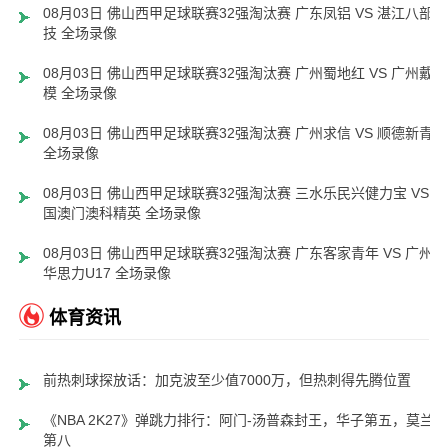
08月03日 佛山西甲足球联赛32强淘汰赛 广东凤铝 VS 湛江八部科
技 全场录像
08月03日 佛山西甲足球联赛32强淘汰赛 广州蜀地红 VS 广州戴拿
模 全场录像
08月03日 佛山西甲足球联赛32强淘汰赛 广州求信 VS 顺德新青年
全场录像
08月03日 佛山西甲足球联赛32强淘汰赛 三水乐民兴健力宝 VS 中
国澳门澳科精英 全场录像
08月03日 佛山西甲足球联赛32强淘汰赛 广东客家青年 VS 广州英
华思力U17 全场录像
体育资讯
前热刺球探放话：加克波至少值7000万，但热刺得先腾位置
《NBA 2K27》弹跳力排行：阿门-汤普森封王，华子第五，莫兰特
第八