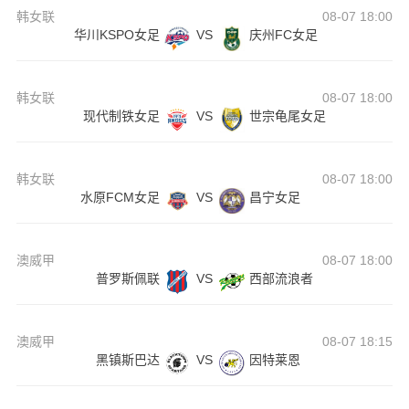
韩女联
08-07 18:00
华川KSPO女足
VS
庆州FC女足
韩女联
08-07 18:00
现代制铁女足
VS
世宗龟尾女足
韩女联
08-07 18:00
水原FCM女足
VS
昌宁女足
澳威甲
08-07 18:00
普罗斯佩联
VS
西部流浪者
澳威甲
08-07 18:15
黑镇斯巴达
VS
因特莱恩