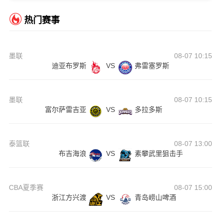
热门赛事
墨联
08-07 10:15
迪亚布罗斯
VS
弗雷塞罗斯
墨联
08-07 10:15
富尔萨雷吉亚
VS
多拉多斯
泰篮联
08-07 13:00
布吉海浪
VS
素攀武里狙击手
CBA夏季赛
08-07 15:00
浙江方兴渡
VS
青岛崂山啤酒