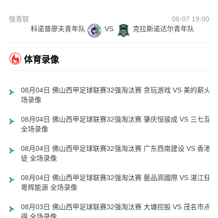
俄青联
08-07 19:00
科诺普廖夫青年队
VS
克拉斯诺达尔青年队
体育录像
08月04日 佛山西甲足球联赛32强淘汰赛 贪玩游戏 VS 美的薪火 
场录像
08月04日 佛山西甲足球联赛32强淘汰赛 肇庆恒骏成 VS 三七互娱
全场录像
08月04日 佛山西甲足球联赛32强淘汰赛 广东西南建设 VS 香港圣
徒 全场录像
08月04日 佛山西甲足球联赛32强淘汰赛 藝品高國際 VS 湛江狂狼
粵辉能源 全场录像
08月03日 佛山西甲足球联赛32强淘汰赛 大塘控股 VS 茂名市点都
得 全场录像