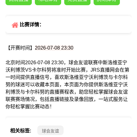
比赛详情：
【开赛时间】
2026-07-08 23:30
北京时间2026-07-08 23:30，球会友谊联赛中斯洛维亚宁
沃利博茨VS卡尔科努将准时开始比赛，JRS直播网会在第
一时间提供直播信号，喜欢斯洛维亚宁沃利博茨与卡尔科
努的球迷可以收藏本页面，本页面为你提供斯洛维亚宁沃
利博茨与卡尔科努的直播赛程表，助您轻松掌握球会友谊
联赛赛场情况，包括直播链接及录像回放，一站式服务让
你轻松掌握比赛动态！
相关标签:
球会友谊