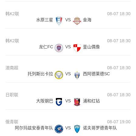
韩K2联
08-07 18:30
水原三星
VS
金海
韩K2联
08-07 18:30
龙仁FC
VS
釜山偶像
澳南超
08-07 18:30
托列斯比卡拉
VS
西阿德莱德SC
日职联
08-07 18:30
大阪钢巴
VS
浦和红钻
俄青联
08-07 19:00
阿尔玛兹安泰青年队
VS
诺夫哥罗德青年队