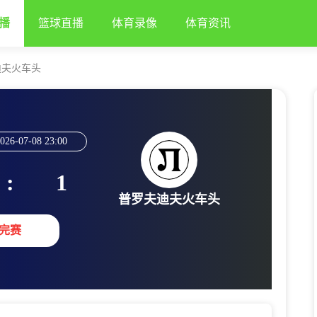
播
篮球直播
体育录像
体育资讯
迪夫火车头
026-07-08 23:00
:
1
普罗夫迪夫火车头
完赛