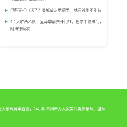
巴萨真打电话了？曼城放走罗德里，就看钱到不到位
4-1大胜西乙队！皇马季前赛开门红，巴尔韦德破门，
阿诺德助攻
重大足球赛事直播，24小时不间断为大家实时提供足球、篮球
。