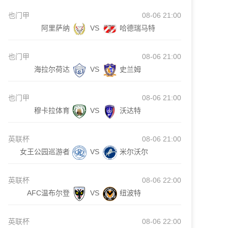
也门甲
08-06 21:00
阿里萨纳
VS
哈德瑞马特
也门甲
08-06 21:00
海拉尔荷达
VS
史兰姆
也门甲
08-06 21:00
穆卡拉体育
VS
沃达特
英联杯
08-06 21:00
女王公园巡游者
VS
米尔沃尔
英联杯
08-06 22:00
AFC温布尔登
VS
纽波特
英联杯
08-06 22:00