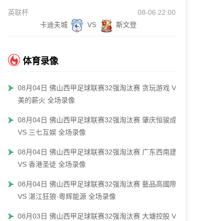
英联杯
08-06 22:00
卡迪夫城
VS
斯文登
体育录像
08月04日 佛山西甲足球联赛32强淘汰赛 贪玩游戏 VS
美的薪火 全场录像
08月04日 佛山西甲足球联赛32强淘汰赛 肇庆恒骏成
VS 三七互娱 全场录像
08月04日 佛山西甲足球联赛32强淘汰赛 广东西南建设
VS 香港圣徒 全场录像
08月04日 佛山西甲足球联赛32强淘汰赛 藝品高國際
VS 湛江狂狼·粵辉能源 全场录像
08月03日 佛山西甲足球联赛32强淘汰赛 大塘控股 VS