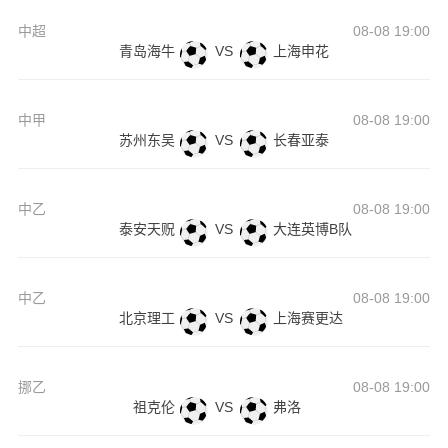
中超
08-08 19:00
青岛海牛
VS
上海申花
中甲
08-08 19:00
苏州东吴
VS
长春亚泰
中乙
08-08 19:00
泰安天贶
VS
大连英博B队
中乙
08-08 19:00
北京理工
VS
上海赛更达
挪乙
08-08 19:00
祖克伦
VS
弗洛