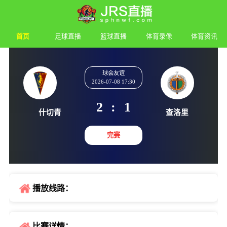
首页
足球直播
篮球直播
体育录像
体育资讯
球会友谊
2026-07-08 17:30
2
:
1
什切青
查洛
完赛
播放线路：
比赛详情：