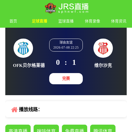
首页
足球直播
篮球直播
体育录像
体育资讯
球会友谊
2026-07-08 22:25
0
:
1
OFK贝尔格莱德
维尔沙
完赛
播放线路：
高清直播
咪咕体育
免费直播
腾讯体育