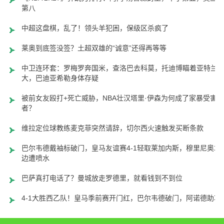
第八
中超这盘棋，乱了！领头羊犯困，保级区杀疯了
莱奥到底签没签？土超双雄的“诚意”还得再等等
中卫连环套：罗梅罗奔国米，查洛巴去科莫，托迪博瞄着亚特兰
大，巴迪亚希勒身体存疑
被前女友殴打+死亡威胁，NBA壮汉塔里·伊森为何成了家暴受害
者？
维拉定位球教练麦克菲突然请辞，切尔西火速触发买断条款
巴尔韦德戴袖标破门，皇马友谊赛4-1轻取莱加内斯，穆里尼奥场
边遭喷水
巴萨真打电话了？曼城放走罗德里，就看钱到不到位
4-1大胜西乙队！皇马季前赛开门红，巴尔韦德破门，阿诺德助攻