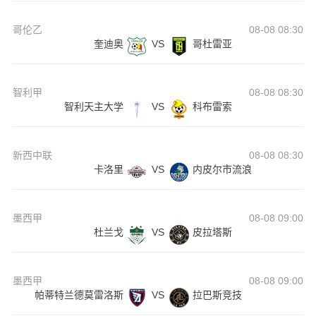
哥伦乙
08-08 08:30
奎迪奥
VS
哥杜雷亚
智利甲
08-08 08:30
智利天主大学
VS
科布雷索
新西中联
08-08 08:30
卡洛里
VS
内皮尔市流浪
墨西甲
08-08 09:00
杜兰戈
VS
皮拉塔斯
墨西甲
08-08 09:00
帕蒂特兰德莫雷洛斯
VS
拉巴斯竞技