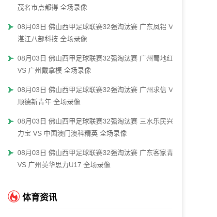
茂名市点都得 全场录像
08月03日 佛山西甲足球联赛32强淘汰赛 广东凤铝 VS
湛江八部科技 全场录像
08月03日 佛山西甲足球联赛32强淘汰赛 广州蜀地红
VS 广州戴拿模 全场录像
08月03日 佛山西甲足球联赛32强淘汰赛 广州求信 VS
顺德新青年 全场录像
08月03日 佛山西甲足球联赛32强淘汰赛 三水乐民兴健
力宝 VS 中国澳门澳科精英 全场录像
08月03日 佛山西甲足球联赛32强淘汰赛 广东客家青年
VS 广州英华思力U17 全场录像
体育资讯