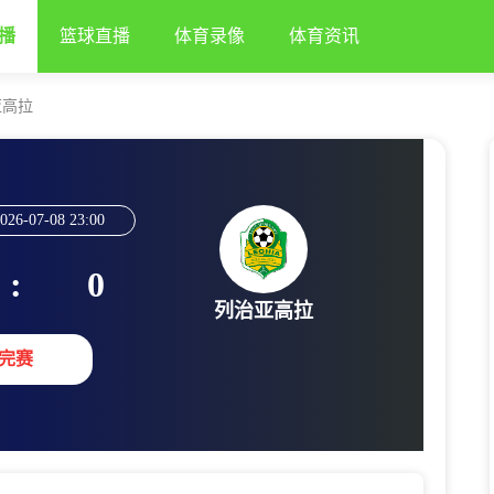
播
篮球直播
体育录像
体育资讯
亚高拉
026-07-08 23:00
:
0
列治亚高拉
完赛