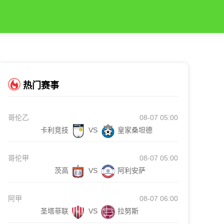
热门赛事
哥伦乙
08-07 05:00
卡利竞技
VS
皇家桑坦德
哥伦甲
08-07 05:00
茨高
VS
阿利安萨
阿甲
08-07 06:00
圣塔菲联
VS
拉努斯