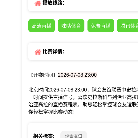
播放线路：
高清直播
咪咕体育
免费直播
腾讯体
比赛详情：
【开赛时间】
2026-07-08 23:00
北京时间2026-07-08 23:00，球会友谊联
一时间提供直播信号，喜欢史拉斯科与列治亚高拉
治亚高拉的直播赛程表，助您轻松掌握球会友谊联
你轻松掌握比赛动态！
球会友谊
相关标签: