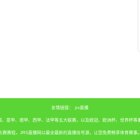
友情链接：
jrs直播
、英超、意甲、德甲、西甲、法甲等五大联赛，以及欧冠、欧洲杯、世界杯等
比赛赛程，JRS直播网以最全最新的直播信号源，让您免费畅享体育赛事