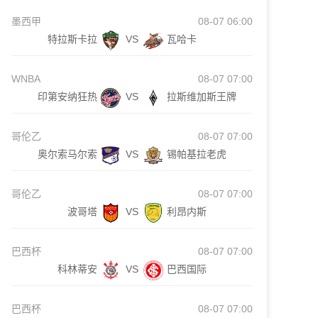
墨西甲
08-07 06:00
特拉斯卡拉
VS
瓦哈卡
WNBA
08-07 07:00
印第安纳狂热
VS
拉斯维加斯王牌
哥伦乙
08-07 07:00
奥尔索马尔索
VS
锡帕基拉老虎
哥伦乙
08-07 07:00
波哥塔
VS
利昂内斯
巴西杯
08-07 07:00
科林蒂安
VS
巴西国际
巴西杯
08-07 07:00