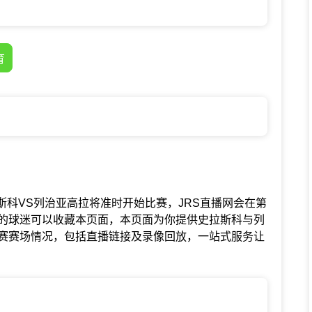
育
赛中史拉斯科VS列治亚高拉将准时开始比赛，JRS直播网会在第
的球迷可以收藏本页面，本页面为你提供史拉斯科与列
赛赛场情况，包括直播链接及录像回放，一站式服务让