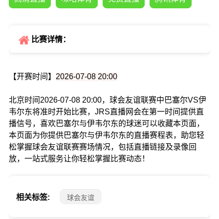
比赛详情：
【开赛时间】
2026-07-08 20:00
北京时间2026-07-08 20:00，球会友谊联赛中巴塞尔VS伊
韦尔东将准时开始比赛，JRS直播网会在第一时间提供直
播信号，喜欢巴塞尔与伊韦尔东的球迷可以收藏本页面，
本页面为你提供巴塞尔与伊韦尔东的直播赛程表，助您轻
松掌握球会友谊联赛赛场情况，包括直播链接及录像回
放，一站式服务让你轻松掌握比赛动态！
相关标签:
球会友谊