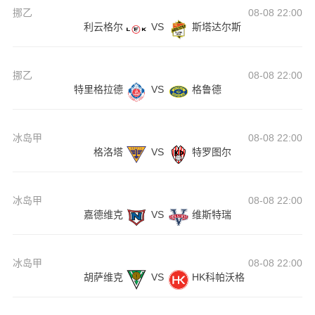
挪乙
08-08 22:00
利云格尔
VS
斯塔达尔斯
挪乙
08-08 22:00
特里格拉德
VS
格鲁德
冰岛甲
08-08 22:00
格洛塔
VS
特罗图尔
冰岛甲
08-08 22:00
嘉德维克
VS
维斯特瑞
冰岛甲
08-08 22:00
胡萨维克
VS
HK科帕沃格