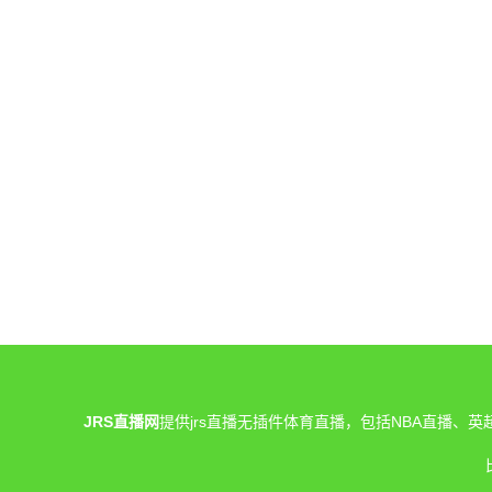
JRS直播网
提供jrs直播无插件体育直播，包括NBA直播