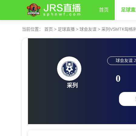
首页
足球直
当前位置：
首页
>
足球直播
>
球会友谊
>
采列VSMTK匈格
球会友谊
2
0
采列