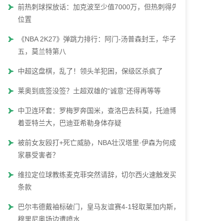
前热刺球探放话：加克波至少值7000万，但热刺得先腾
位置
《NBA 2K27》弹跳力排行：阿门-汤普森封王，华子第
五，莫兰特第八
中超这盘棋，乱了！领头羊犯困，保级区杀疯了
莱奥到底签没签？土超双雄的“诚意”还得再等等
中卫连环套：罗梅罗奔国米，查洛巴去科莫，托迪博瞄
着亚特兰大，巴迪亚希勒身体存疑
被前女友殴打+死亡威胁，NBA壮汉塔里·伊森为何成了
家暴受害者？
维拉定位球教练麦克菲突然请辞，切尔西火速触发买断
条款
巴尔韦德戴袖标破门，皇马友谊赛4-1轻取莱加内斯，
穆里尼奥场边遭喷水