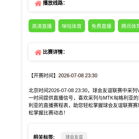
播放线路：
高清直播
咪咕体育
免费直播
腾讯体
比赛详情：
【开赛时间】
2026-07-08 23:30
北京时间2026-07-08 23:30，球会友谊联赛
一时间提供直播信号，喜欢采列与MTK匈格利亚的
利亚的直播赛程表，助您轻松掌握球会友谊联赛赛
松掌握比赛动态！
球会友谊
相关标签: