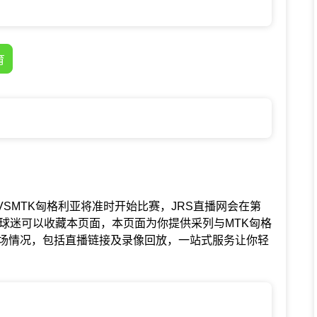
育
中采列VSMTK匈格利亚将准时开始比赛，JRS直播网会在第
球迷可以收藏本页面，本页面为你提供采列与MTK匈格
场情况，包括直播链接及录像回放，一站式服务让你轻