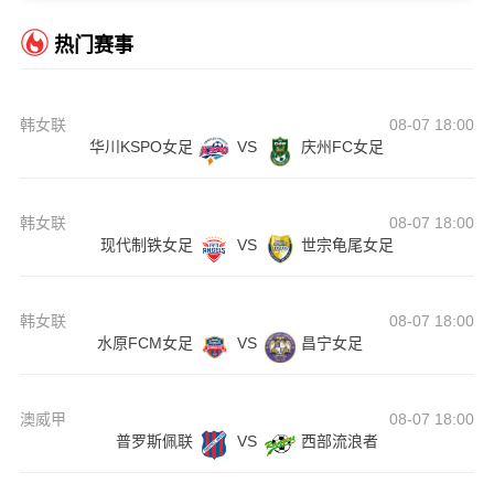
热门赛事
韩女联
08-07 18:00
华川KSPO女足
VS
庆州FC女足
韩女联
08-07 18:00
现代制铁女足
VS
世宗龟尾女足
韩女联
08-07 18:00
水原FCM女足
VS
昌宁女足
澳威甲
08-07 18:00
普罗斯佩联
VS
西部流浪者