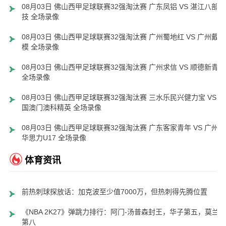
08月03日 佛山西甲足球联赛32强淘汰赛 广东凤铝 VS 湛江八部科
技 全场录像
08月03日 佛山西甲足球联赛32强淘汰赛 广州蜀地红 VS 广州戴拿
模 全场录像
08月03日 佛山西甲足球联赛32强淘汰赛 广州求信 VS 顺德新青年
全场录像
08月03日 佛山西甲足球联赛32强淘汰赛 三水乐民兴健力宝 VS 中
国澳门澳科精英 全场录像
08月03日 佛山西甲足球联赛32强淘汰赛 广东客家青年 VS 广州英
华思力U17 全场录像
体育资讯
前热刺球探放话：加克波至少值7000万，但热刺得先腾位置
《NBA 2K27》弹跳力排行：阿门-汤普森封王，华子第五，莫兰特
第八