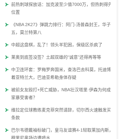
前热刺球探放话：加克波至少值7000万，但热刺得先腾
位置
《NBA 2K27》弹跳力排行：阿门-汤普森封王，华子第
五，莫兰特第八
中超这盘棋，乱了！领头羊犯困，保级区杀疯了
莱奥到底签没签？土超双雄的“诚意”还得再等等
中卫连环套：罗梅罗奔国米，查洛巴去科莫，托迪博瞄
着亚特兰大，巴迪亚希勒身体存疑
被前女友殴打+死亡威胁，NBA壮汉塔里·伊森为何成了
家暴受害者？
维拉定位球教练麦克菲突然请辞，切尔西火速触发买断
条款
巴尔韦德戴袖标破门，皇马友谊赛4-1轻取莱加内斯，
穆里尼奥场边遭喷水