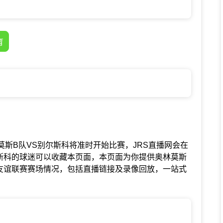
育
中奥林莫斯B队VS别尔斯科将准时开始比赛，JRS直播网会在
斯科的球迷可以收藏本页面，本页面为你提供奥林莫斯
友谊联赛赛场情况，包括直播链接及录像回放，一站式