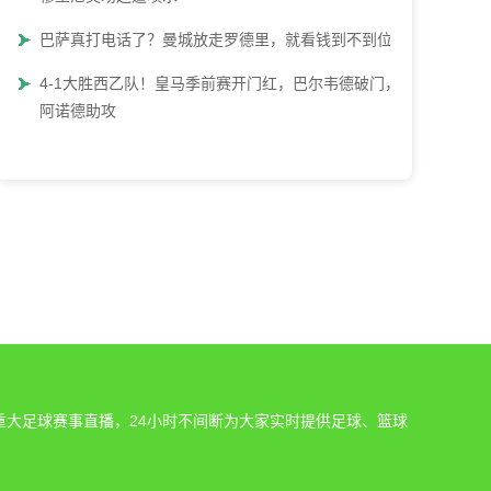
巴萨真打电话了？曼城放走罗德里，就看钱到不到位
4-1大胜西乙队！皇马季前赛开门红，巴尔韦德破门，
阿诺德助攻
重大足球赛事直播，24小时不间断为大家实时提供足球、篮球
。