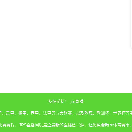
友情链接：
jrs直播
、英超、意甲、德甲、西甲、法甲等五大联赛，以及欧冠、欧洲杯、世界杯等
比赛赛程，JRS直播网以最全最新的直播信号源，让您免费畅享体育赛事