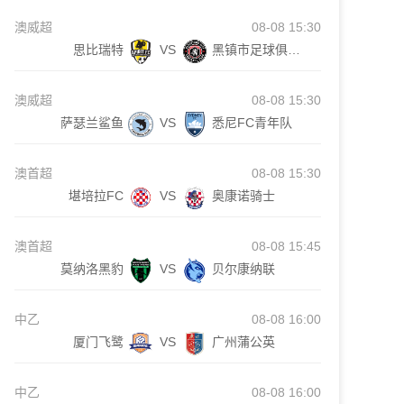
澳威超
08-08 15:30
思比瑞特
VS
黑镇市足球俱乐部
澳威超
08-08 15:30
萨瑟兰鲨鱼
VS
悉尼FC青年队
澳首超
08-08 15:30
堪培拉FC
VS
奥康诺骑士
澳首超
08-08 15:45
莫纳洛黑豹
VS
贝尔康纳联
中乙
08-08 16:00
厦门飞鹭
VS
广州蒲公英
中乙
08-08 16:00