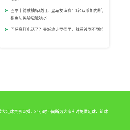
巴尔韦德戴袖标破门，皇马友谊赛4-1轻取莱加内斯，
穆里尼奥场边遭喷水
巴萨真打电话了？曼城放走罗德里，就看钱到不到位
重大足球赛事直播，24小时不间断为大家实时提供足球、篮球
。