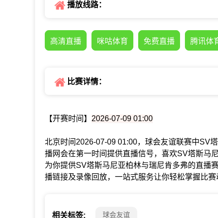
播放线路：
高清直播
咪咕体育
免费直播
腾讯体
比赛详情：
【开赛时间】
2026-07-09 01:00
北京时间2026-07-09 01:00，球会友谊联赛
播网会在第一时间提供直播信号，喜欢SV塔斯马
为你提供SV塔斯马尼亚柏林与瑞尼肯多弗的直播
播链接及录像回放，一站式服务让你轻松掌握比赛
球会友谊
相关标签: