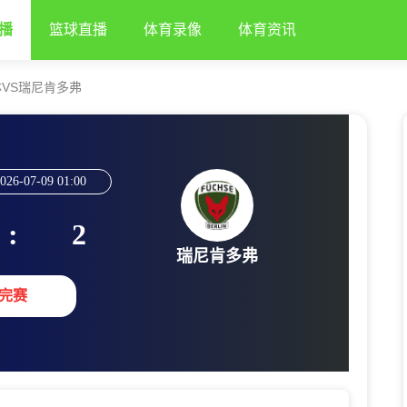
播
篮球直播
体育录像
体育资讯
林VS瑞尼肯多弗
026-07-09 01:00
:
2
瑞尼肯多弗
完赛