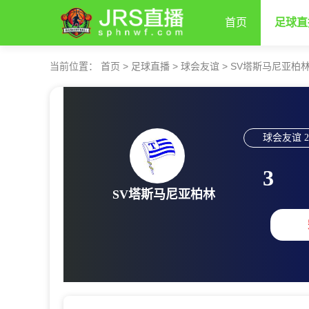
首页
足球直
当前位置：
首页
>
足球直播
>
球会友谊
>
SV塔斯马尼亚柏
球会友谊
2
3
SV塔斯马尼亚柏林