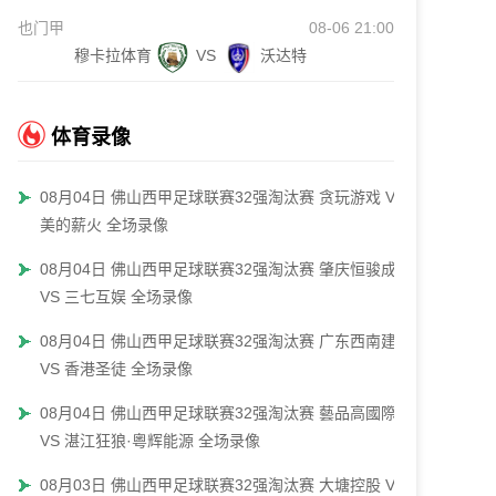
也门甲
08-06 21:00
穆卡拉体育
VS
沃达特
体育录像
08月04日 佛山西甲足球联赛32强淘汰赛 贪玩游戏 VS
美的薪火 全场录像
08月04日 佛山西甲足球联赛32强淘汰赛 肇庆恒骏成
VS 三七互娱 全场录像
08月04日 佛山西甲足球联赛32强淘汰赛 广东西南建设
VS 香港圣徒 全场录像
08月04日 佛山西甲足球联赛32强淘汰赛 藝品高國際
VS 湛江狂狼·粵辉能源 全场录像
08月03日 佛山西甲足球联赛32强淘汰赛 大塘控股 VS