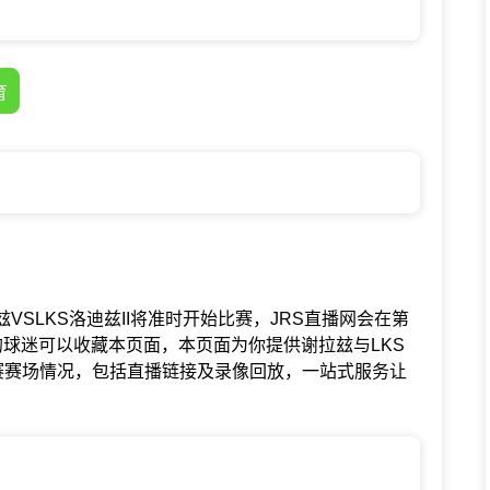
育
谢拉玆VSLKS洛迪兹II将准时开始比赛，JRS直播网会在第
的球迷可以收藏本页面，本页面为你提供谢拉玆与LKS
联赛赛场情况，包括直播链接及录像回放，一站式服务让