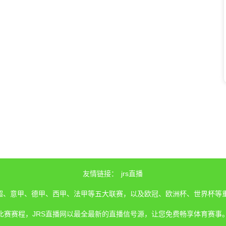
友情链接：
jrs直播
、英超、意甲、德甲、西甲、法甲等五大联赛，以及欧冠、欧洲杯、世界杯等
比赛赛程，JRS直播网以最全最新的直播信号源，让您免费畅享体育赛事