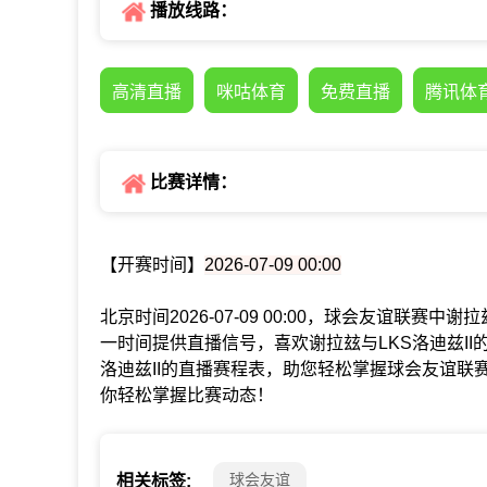
播放线路：
高清直播
咪咕体育
免费直播
腾讯体
比赛详情：
【开赛时间】
2026-07-09 00:00
北京时间2026-07-09 00:00，球会友谊联赛中
一时间提供直播信号，喜欢谢拉玆与LKS洛迪兹II
洛迪兹II的直播赛程表，助您轻松掌握球会友谊
你轻松掌握比赛动态！
球会友谊
相关标签: