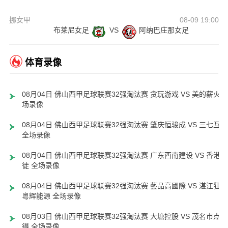
挪女甲
08-09 19:00
布莱尼女足
VS
阿纳巴庄那女足
体育录像
08月04日 佛山西甲足球联赛32强淘汰赛 贪玩游戏 VS 美的薪火 
场录像
08月04日 佛山西甲足球联赛32强淘汰赛 肇庆恒骏成 VS 三七互娱
全场录像
08月04日 佛山西甲足球联赛32强淘汰赛 广东西南建设 VS 香港圣
徒 全场录像
08月04日 佛山西甲足球联赛32强淘汰赛 藝品高國際 VS 湛江狂狼
粵辉能源 全场录像
08月03日 佛山西甲足球联赛32强淘汰赛 大塘控股 VS 茂名市点都
得 全场录像