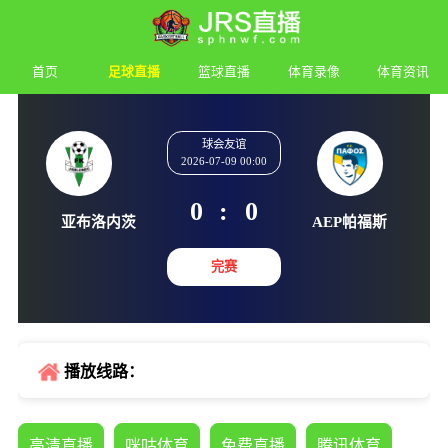
首页
足球直播
篮球直播
体育录像
体育资讯
球会友谊
2026-07-09 00:00
0
:
0
亚布洛内茨
AEP帕
完赛
播放线路：
高清直播
咪咕体育
免费直播
腾讯体育