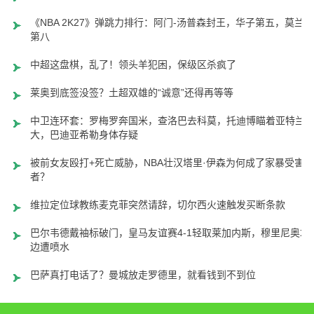
《NBA 2K27》弹跳力排行：阿门-汤普森封王，华子第五，莫兰特
第八
中超这盘棋，乱了！领头羊犯困，保级区杀疯了
莱奥到底签没签？土超双雄的“诚意”还得再等等
中卫连环套：罗梅罗奔国米，查洛巴去科莫，托迪博瞄着亚特兰
大，巴迪亚希勒身体存疑
被前女友殴打+死亡威胁，NBA壮汉塔里·伊森为何成了家暴受害
者？
维拉定位球教练麦克菲突然请辞，切尔西火速触发买断条款
巴尔韦德戴袖标破门，皇马友谊赛4-1轻取莱加内斯，穆里尼奥场
边遭喷水
巴萨真打电话了？曼城放走罗德里，就看钱到不到位