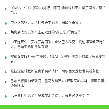
《NBA 2K27》弹跳力排行：阿门-汤普森封王，华子第五，莫兰特
第八
中超这盘棋，乱了！领头羊犯困，保级区杀疯了
莱奥到底签没签？土超双雄的“诚意”还得再等等
中卫连环套：罗梅罗奔国米，查洛巴去科莫，托迪博瞄着亚特兰
大，巴迪亚希勒身体存疑
被前女友殴打+死亡威胁，NBA壮汉塔里·伊森为何成了家暴受害
者？
维拉定位球教练麦克菲突然请辞，切尔西火速触发买断条款
巴尔韦德戴袖标破门，皇马友谊赛4-1轻取莱加内斯，穆里尼奥场
边遭喷水
巴萨真打电话了？曼城放走罗德里，就看钱到不到位