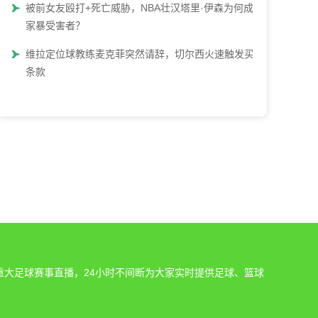
被前女友殴打+死亡威胁，NBA壮汉塔里·伊森为何成了
家暴受害者？
维拉定位球教练麦克菲突然请辞，切尔西火速触发买断
条款
重大足球赛事直播，24小时不间断为大家实时提供足球、篮球
。