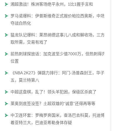
湘超激战！株洲客场绝平永州，1比1握手言和
罗马诺爆料：伊普斯维奇正式报价帕拉西奥斯，中场争
夺战白热化
猛龙队记爆料：莱昂纳德这事儿八成和解收场，三方各
取所需，交易有戏了
前热刺球探放话：加克波至少值7000万，但热刺得先腾
位置
《NBA 2K27》弹跳力排行：阿门-汤普森封王，华子第
五，莫兰特第八
中超这盘棋，乱了！领头羊犯困，保级区杀疯了
莱奥到底签没签？土超双雄的“诚意”还得再等等
中卫连环套：罗梅罗奔国米，查洛巴去科莫，托迪博瞄
着亚特兰大，巴迪亚希勒身体存疑