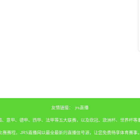
友情链接：
jrs直播
、英超、意甲、德甲、西甲、法甲等五大联赛，以及欧冠、欧洲杯、世界杯等
比赛赛程，JRS直播网以最全最新的直播信号源，让您免费畅享体育赛事