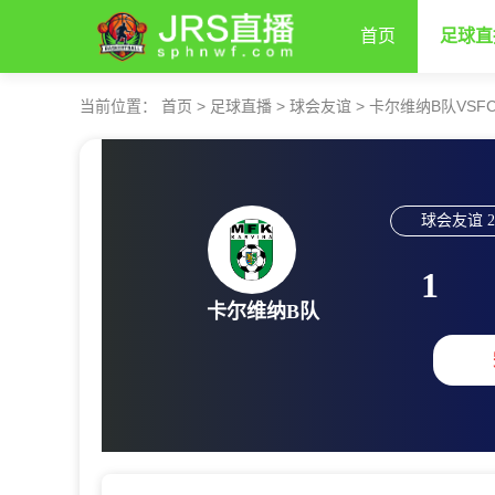
首页
足球直
当前位置：
首页
>
足球直播
>
球会友谊
>
卡尔维纳B队VSF
球会友谊
2
1
卡尔维纳B队