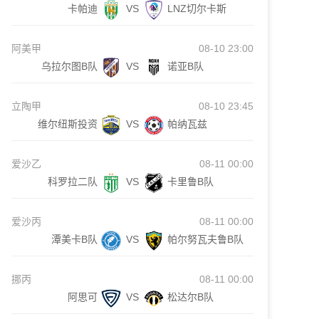
卡帕迪
VS
LNZ切尔卡斯
阿美甲
08-10 23:00
乌拉尔图B队
VS
诺亚B队
立陶甲
08-10 23:45
维尔纽斯投资
VS
帕纳瓦兹
爱沙乙
08-11 00:00
科罗拉二队
VS
卡里鲁B队
爱沙丙
08-11 00:00
潭美卡B队
VS
帕尔努瓦夫鲁B队
挪丙
08-11 00:00
阿思可
VS
松达尔B队