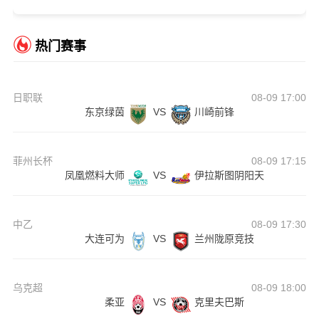
热门赛事
日职联
08-09 17:00
东京绿茵
VS
川崎前锋
菲州长杯
08-09 17:15
凤凰燃料大师
VS
伊拉斯图阴阳天
中乙
08-09 17:30
大连可为
VS
兰州陇原竞技
乌克超
08-09 18:00
柔亚
VS
克里夫巴斯