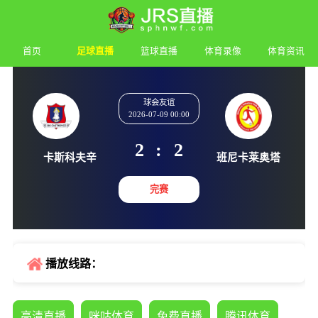
首页
足球直播
篮球直播
体育录像
体育资讯
球会友谊
2026-07-09 00:00
2
:
2
卡斯科夫辛
班尼卡莱
完赛
播放线路：
高清直播
咪咕体育
免费直播
腾讯体育