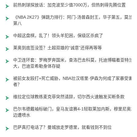
前热刺球探放话：加克波至少值7000万，但热刺得先腾位置
《NBA 2K27》弹跳力排行：阿门-汤普森封王，华子第五，莫兰特
第八
中超这盘棋，乱了！领头羊犯困，保级区杀疯了
莱奥到底签没签？土超双雄的“诚意”还得再等等
中卫连环套：罗梅罗奔国米，查洛巴去科莫，托迪博瞄着亚特兰
大，巴迪亚希勒身体存疑
被前女友殴打+死亡威胁，NBA壮汉塔里·伊森为何成了家暴受害
者？
维拉定位球教练麦克菲突然请辞，切尔西火速触发买断条款
巴尔韦德戴袖标破门，皇马友谊赛4-1轻取莱加内斯，穆里尼奥场
边遭喷水
巴萨真打电话了？曼城放走罗德里，就看钱到不到位