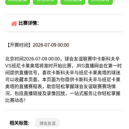
比赛详情：
【开赛时间】
2026-07-09 00:00
北京时间2026-07-09 00:00，球会友谊联赛中卡斯科夫辛
VS班尼卡莱奥塔将准时开始比赛，JRS直播网会在第一时
间提供直播信号，喜欢卡斯科夫辛与班尼卡莱奥塔的球迷
可以收藏本页面，本页面为你提供卡斯科夫辛与班尼卡莱
奥塔的直播赛程表，助您轻松掌握球会友谊联赛赛场情
况，包括直播链接及录像回放，一站式服务让你轻松掌握
比赛动态！
相关标签:
球会友谊