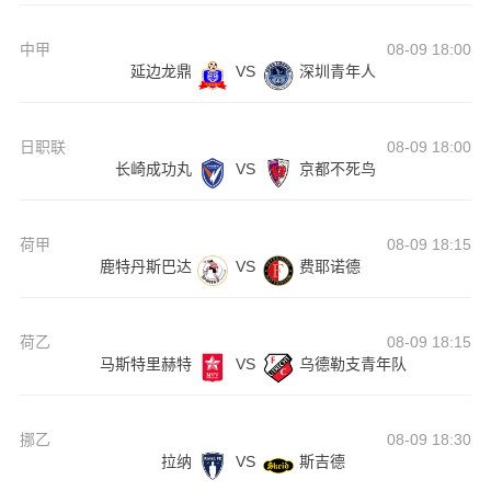
中甲
08-09 18:00
延边龙鼎
VS
深圳青年人
日职联
08-09 18:00
长崎成功丸
VS
京都不死鸟
荷甲
08-09 18:15
鹿特丹斯巴达
VS
费耶诺德
荷乙
08-09 18:15
马斯特里赫特
VS
乌德勒支青年队
挪乙
08-09 18:30
拉纳
VS
斯吉德