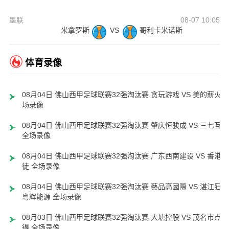
墨联
08-07 10:05
米拿罗斯
VS
哥利卡米诺斯
体育录像
08月04日 佛山西甲足球联赛32强淘汰赛 贪玩游戏 VS 美的薪火 
场录像
08月04日 佛山西甲足球联赛32强淘汰赛 肇庆恒骏成 VS 三七互娱
全场录像
08月04日 佛山西甲足球联赛32强淘汰赛 广东西南建设 VS 香港圣
徒 全场录像
08月04日 佛山西甲足球联赛32强淘汰赛 藝品高國際 VS 湛江狂狼
粵辉能源 全场录像
08月03日 佛山西甲足球联赛32强淘汰赛 大塘控股 VS 茂名市点都
得 全场录像