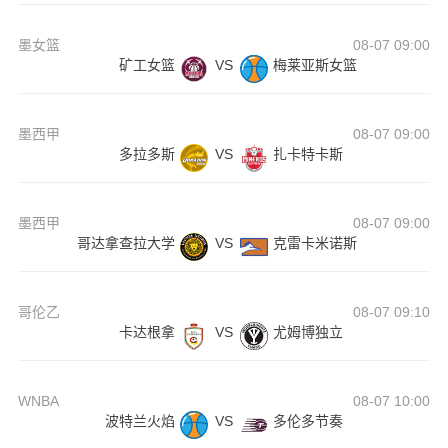
墨女篮
08-07 09:00
矿工女篮
VS
梅莱亚斯女篮
墨西甲
08-07 09:00
多拉多斯
VS
扎卡特卡斯
墨西甲
08-07 09:00
哥达拿查拉大学
VS
克雷卡米诺斯
哥伦乙
08-07 09:10
卡达根拿
VS
尤姆博独立
WNBA
08-07 10:00
波特兰火焰
VS
多伦多节奏