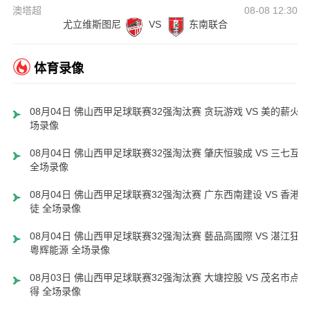
澳塔超
08-08 12:30
尤立维斯图尼
VS
东南联合
体育录像
08月04日 佛山西甲足球联赛32强淘汰赛 贪玩游戏 VS 美的薪火 
场录像
08月04日 佛山西甲足球联赛32强淘汰赛 肇庆恒骏成 VS 三七互娱
全场录像
08月04日 佛山西甲足球联赛32强淘汰赛 广东西南建设 VS 香港圣
徒 全场录像
08月04日 佛山西甲足球联赛32强淘汰赛 藝品高國際 VS 湛江狂狼
粵辉能源 全场录像
08月03日 佛山西甲足球联赛32强淘汰赛 大塘控股 VS 茂名市点都
得 全场录像