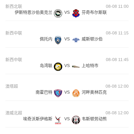
新西北联
08-08 11:00
伊斯特恩沙伯奥克兰
VS
芬奇布尔斯联
新西中联
08-08 11:15
佩托内
VS
威斯顿沙伯
新西中联
08-08 11:45
岛湾联
VS
上哈特市
澳塔超
08-08 12:00
南霍巴特
VS
河畔奥林匹克
澳威北超
08-08 12:00
埃奇沃斯伊格斯
VS
韦斯顿劳动熊