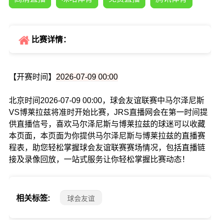
比赛详情：
【开赛时间】
2026-07-09 00:00
北京时间2026-07-09 00:00，球会友谊联赛中马尔泽尼斯
VS博莱拉兹将准时开始比赛，JRS直播网会在第一时间提
供直播信号，喜欢马尔泽尼斯与博莱拉兹的球迷可以收藏
本页面，本页面为你提供马尔泽尼斯与博莱拉兹的直播赛
程表，助您轻松掌握球会友谊联赛赛场情况，包括直播链
接及录像回放，一站式服务让你轻松掌握比赛动态！
相关标签:
球会友谊