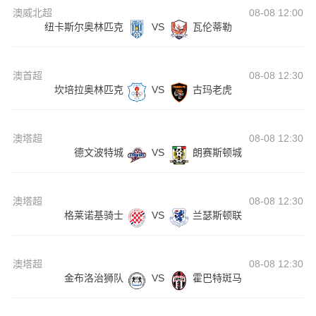
澳威北超
08-08 12:00
纽卡斯尔奥林匹克
VS
瓦伦蒂勒
澳首超
08-08 12:30
坎培拉奥林匹克
VS
古玛老虎
澳塔超
08-08 12:30
德文波特城
VS
朗赛斯顿城
澳塔超
08-08 12:30
格莱诺基骑士
VS
兰瑟斯顿联
澳塔超
08-08 12:30
金布洛治狮队
VS
霍巴特斑马