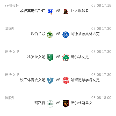
菲州长杯
08-08 17:15
菲律宾电信TNT
VS
巨人崛起者
澳南甲
08-08 17:30
坎伯兰联
VS
阿德莱德奥林匹克
爱沙女甲
08-08 17:30
科罗拉女足
VS
爱尔华女足
爱沙女甲
08-08 17:30
沙库体育会女足
VS
哈留足球学院女足
拉脱甲
08-08 18:00
玛路普
VS
萨尔杜斯里文