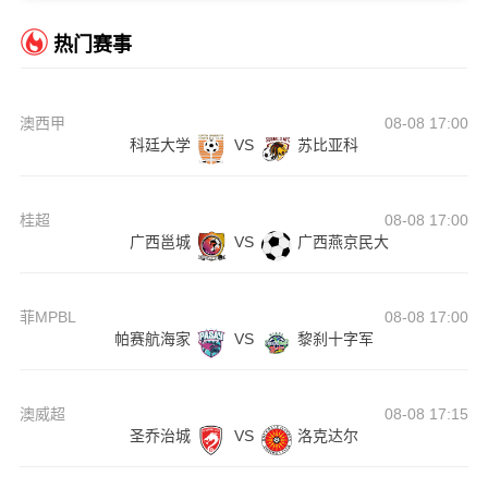
热门赛事
澳西甲
08-08 17:00
科廷大学
VS
苏比亚科
桂超
08-08 17:00
广西邕城
VS
广西燕京民大
菲MPBL
08-08 17:00
帕赛航海家
VS
黎刹十字军
澳威超
08-08 17:15
圣乔治城
VS
洛克达尔