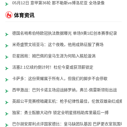
05月12日 意甲第36轮 那不勒斯vs博洛尼亚 全场录像
体育资讯
德国名哨希伯特欧冠执法数据曝光 单场9黄1红创本赛季纪录
米奇盛赞文班亚马：这个夜晚，他用成熟征服了赛场
巨星困局：姆巴佩的皇马生涯为何陷入尴尬漩涡
活塞2.1亿续约倒计时！杜伦今夏或获顶薪锁定
卡萨多：这份荣耀属于所有人，但我们的脚步不会停歇
西甲激战：巴列卡诺主场迎战赫罗纳，弗兰-佩雷斯领衔出战
英超公平竞赛榜暗藏玄机：枪手纪律性最佳，伦敦双雄染红成瘾
独家：勇士酝酿大动作 锁定全明星搭档助库里最后一搏
巴尔胡安犀利点评国家德比：皇马缺团队基因 巴萨更衣室氛围堪