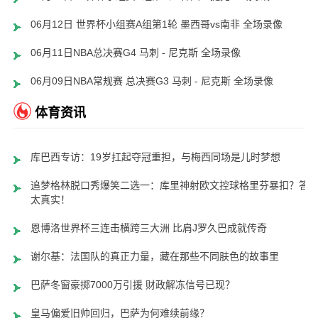
06月12日 世界杯小组赛A组第1轮 墨西哥vs南非 全场录像
06月11日NBA总决赛G4 马刺 - 尼克斯 全场录像
06月09日NBA常规赛 总决赛G3 马刺 - 尼克斯 全场录像
体育资讯
库巴西专访：19岁扛起夺冠重担，与梅西同场是儿时梦想
追梦格林脱口秀爆笑二选一：库里神射欧文控球格里芬暴扣？答
太真实！
恩博洛世界杯三连击横跨三大洲 比肩J罗久巴成就传奇
谢尔基：法国队的真正力量，藏在那些不同肤色的故事里
巴萨冬窗豪掷7000万引援 财政解冻信号已现？
皇马偏爱旧帅回归，巴萨为何难续前缘？