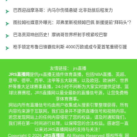
巴西迎战摩洛哥：内马尔伤情悬疑 北非劲旅后程发力
图拉姆社媒意外曝光：邓弗里斯视频姆巴佩 新援提前"拜码头"？
巴洛贡双响创历史！摩纳哥世界杯射手榜紧咬巴黎
枪手锁定布鲁日锋霸佐利斯 4000万欧或成今夏首笔重磅引援
友情链接：
jrs直播
JRS直播网
提供jrs直播无插件体育直播，包括NBA直播、英超、
意甲、德甲、西甲、法甲等五大联赛，以及欧冠、欧洲杯、世界
杯等重大足球赛事直播，24小时不间断为大家实时提供足球、篮
球比赛赛程，JRS直播网以最全最新的直播信号源，让您免费畅
享体育赛事。
网站内所有直播信号均由用户收集或从搜索引擎整理获得，所有
内容均来源于互联网，我们自身并不提供直播信号和视频内容。
若您发现网站上的任何内容侵犯了您的权益，请及时通知我们，
我们将在第一时间进行处理，以保障您的合法权益。感谢您一直
以来对JRS直播网站的支持与关注！
Copyright © 2026
JRS直播网
. All Rights Reserved 版权所有
网