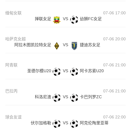
缅甸女联
07-06 17:00
掸联女足
VS
幼狮FC女足
哈萨克女超
07-06 20:00
阿拉木图凯拉特女足
VS
捷迪苏女足
阿青联
07-06 21:00
圣德尔模U20
VS
阿卡苏索U20
巴拉丙
07-06 21:00
科洛尼澳
VS
卡巴列罗ZC
球会友谊
07-06 22:00
伏尔加格勒
VS
阿克伦陶里亚蒂