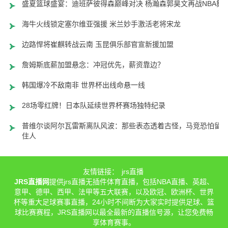
盛夏篮球盛宴：迪班萨彼得森巅峰对决 杨瀚森郭昊文再战NBA舞
海牛火线锁定塞尔维亚强援 米兰妙手激活老将宋龙
边路悍将崔麒转战云南 玉昆俱乐部官宣新援加盟
詹姆斯底薪加盟悬念：冲冠优先，薪资靠边？
韩国爆冷不敌南非 世界杯出线命悬一线
28场零红牌！日本队延续世界杯赛场独特纪录
普维尔谈阿尔瓦雷斯离队风波：那些表态透着古怪，马竞恐怕留
住人
友情链接：
jrs直播
JRS直播网
提供jrs直播无插件体育直播，包括NBA直播、英超、
意甲、德甲、西甲、法甲等五大联赛，以及欧冠、欧洲杯、世界
杯等重大足球赛事直播，24小时不间断为大家实时提供足球、篮
球比赛赛程，JRS直播网以最全最新的直播信号源，让您免费畅
享体育赛事。