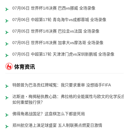
07月06日 世界杯1/8决赛 巴西vs挪威 全场录像
07月06日 中超第17轮 青岛海牛vs成都蓉城 全场录像
07月05日 世界杯1/8决赛 巴拉圭vs法国 全场录像
07月05日 世界杯1/8决赛 加拿大vs摩洛哥 全场录像
07月05日 中超第17轮 天津津门虎vs深圳新鹏城 全场录像
体育资讯
特朗普为巴洛贡红牌喊冤：我只要求重审 没想插手FIFA
达斯迪・梅揭秘执教心路：弗拉格的全能属性与欧文的化学反应
如何重塑独行侠？
佛得角邀战国足？这盘棋怎么下都是死局
郑州航空港上演足球盛宴 五人制联赛点燃夏日激情