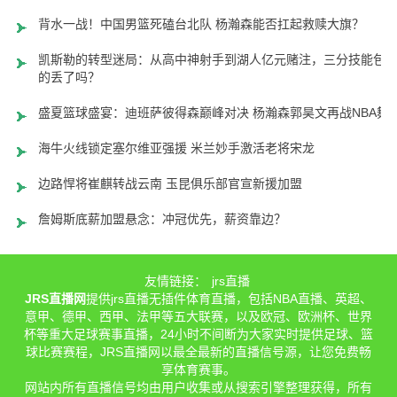
背水一战！中国男篮死磕台北队 杨瀚森能否扛起救赎大旗？
凯斯勒的转型迷局：从高中神射手到湖人亿元赌注，三分技能包
的丢了吗？
盛夏篮球盛宴：迪班萨彼得森巅峰对决 杨瀚森郭昊文再战NBA舞
海牛火线锁定塞尔维亚强援 米兰妙手激活老将宋龙
边路悍将崔麒转战云南 玉昆俱乐部官宣新援加盟
詹姆斯底薪加盟悬念：冲冠优先，薪资靠边？
友情链接：
jrs直播
JRS直播网
提供jrs直播无插件体育直播，包括NBA直播、英超、
意甲、德甲、西甲、法甲等五大联赛，以及欧冠、欧洲杯、世界
杯等重大足球赛事直播，24小时不间断为大家实时提供足球、篮
球比赛赛程，JRS直播网以最全最新的直播信号源，让您免费畅
享体育赛事。
网站内所有直播信号均由用户收集或从搜索引擎整理获得，所有