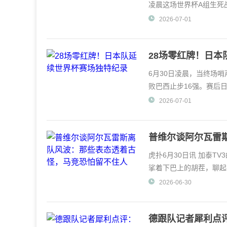
凌晨这场世界杯A组生死
出线主动权拱手相让。
2026-07-01
28场零红牌！日
6月30日凌晨，当终场哨
败巴西止步16强。赛后
容，但《日刊体育》却从
2026-07-01
普维尔谈阿尔瓦雷
住人
虎扑6月30日讯 加泰T
挲着下巴上的胡茬，聊起
声。"那孩子说的话
2026-06-30
德跟队记者犀利点