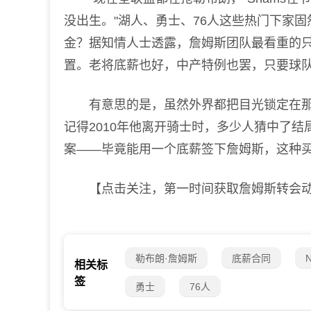
没出生。"湖人、勇士、76人这些热门下家
金？据知情人士透露，詹姆斯团队最看重的
置。老将底薪也好，中产特例也罢，只要球
有意思的是，虽然外界都把目光锁定在那几
记得2010年他离开骑士时，多少人猜中了
案——毕竟能用一个底薪签下詹姆斯，这种
【点击关注，第一时间获取詹姆斯转会
勒布朗·詹姆斯
底薪合同
相关标
签
勇士
76人