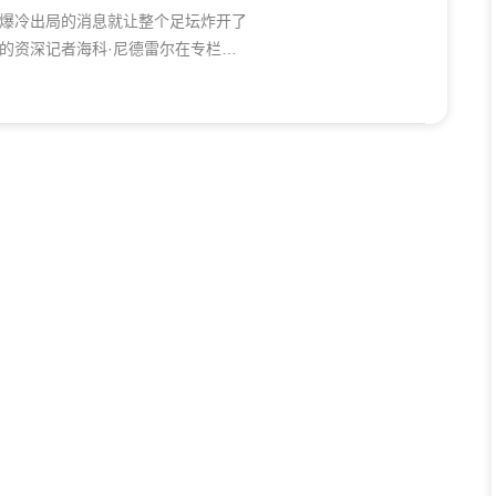
爆冷出局的消息就让整个足坛炸开了
的资深记者海科·尼德雷尔在专栏里