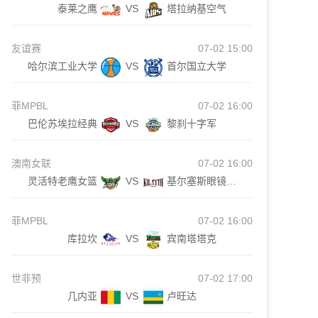
泰莱之鹰
VS
塔拉纳基空气
友谊赛
07-02 15:00
哈尔滨工业大学
VS
首尔国立大学
菲MPBL
07-02 16:00
巴伦苏埃拉经典
VS
黎刹十字军
澳南女联
07-02 16:00
灵活特老鹰女篮
VS
基尔塞斯眼镜蛇女篮
菲MPBL
07-02 16:00
库拉坎
VS
宾南塔塔克
世非预
07-02 17:00
几内亚
VS
卢旺达