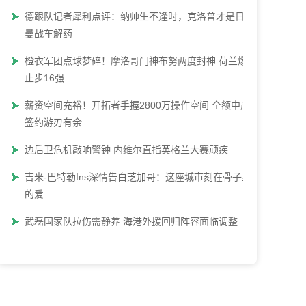
德跟队记者犀利点评：纳帅生不逢时，克洛普才是日耳
曼战车解药
橙衣军团点球梦碎！摩洛哥门神布努两度封神 荷兰爆冷
止步16强
薪资空间充裕！开拓者手握2800万操作空间 全额中产
签约游刃有余
边后卫危机敲响警钟 内维尔直指英格兰大赛顽疾
吉米-巴特勒Ins深情告白芝加哥：这座城市刻在骨子里
的爱
武磊国家队拉伤需静养 海港外援回归阵容面临调整