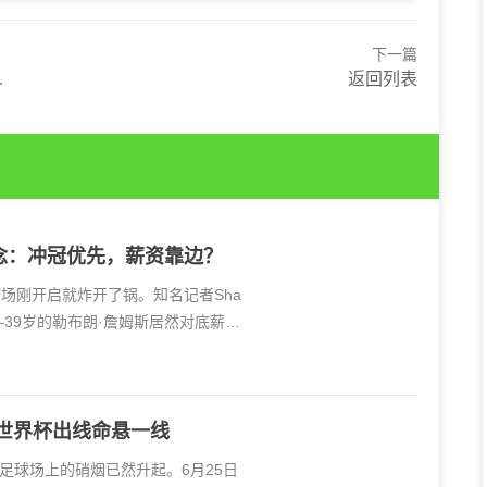
下一篇
返回列表
念：冲冠优先，薪资靠边？
市场刚开启就炸开了锅。知名记者Sha
—39岁的勒布朗·詹姆斯居然对底薪合
 世界杯出线命悬一线
足球场上的硝烟已然升起。6月25日