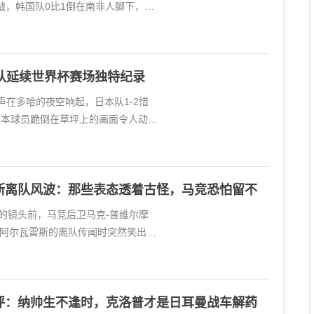
战，韩国队0比1倒在南非人脚下，将
本队延续世界杯赛场独特纪录
声在多哈的夜空响起，日本队1-2惜
日本球员跪倒在草坪上的画面令人动
斯离队风波：那些表态透着古怪，马竞恐怕留不
V3的镜头前，马竞后卫马克-普维尔摩
阿尔瓦雷斯的离队传闻时突然笑出了
评：纳帅生不逢时，克洛普才是日耳曼战车解药