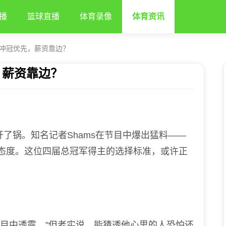
播
篮球直播
体育录像
体育资讯
冲冠优先，薪资靠边？
，薪资靠边？
了锅。知名记者Shams在节目中爆出猛料——
放态度。这位四届总冠军得主的选择标准，或许正
节目中透露，"但老实说，能猜透他心思的人恐怕还