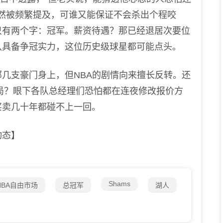
固然被频繁提及，可谁又能保证不会杀出个程咬
只有两个字：冠军。薪资待遇？那已经退居次要位
队具备争冠实力，这位历史级球星都可能点头。
支豪门身上，但NBA的剧情向来擅长反转。还
结局？眼下各队总经理们恐怕都在连夜修改报价方
买卖几十年都碰不上一回。
动态】
Shams
NBA自由市场
总冠军
湖人