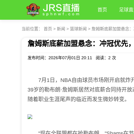
首页
足球直
当前位置：
首页
>
新闻
>
篮球新闻
>
詹姆斯底薪加盟悬念：
詹姆斯底薪加盟悬念：冲冠优先
发布时间：2026年07月01日 20:11 阅读：
2 次
7月1日，NBA自由球员市场刚开启就炸开
39岁的勒布朗·詹姆斯居然对底薪合同持开
随着职业生涯尾声的临近而发生微妙转变。
"现在全联盟都在抢勒布朗，"Shams在