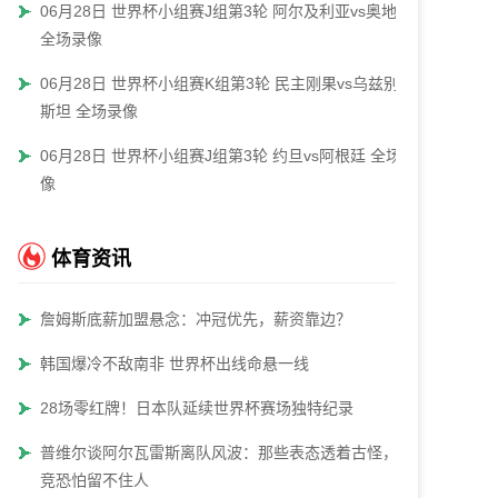
06月28日 世界杯小组赛J组第3轮 阿尔及利亚vs奥地利
全场录像
06月28日 世界杯小组赛K组第3轮 民主刚果vs乌兹别克
斯坦 全场录像
06月28日 世界杯小组赛J组第3轮 约旦vs阿根廷 全场录
像
体育资讯
詹姆斯底薪加盟悬念：冲冠优先，薪资靠边？
韩国爆冷不敌南非 世界杯出线命悬一线
28场零红牌！日本队延续世界杯赛场独特纪录
普维尔谈阿尔瓦雷斯离队风波：那些表态透着古怪，马
竞恐怕留不住人