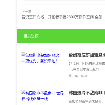
上一篇
薪资空间充裕！开拓者手握2800万操作空间 全额中产签约游刃有余
相关资讯
詹姆斯底薪加盟悬
7月1日，NBA自由球员
ms在节目中爆出猛料—
同持开放态度。这
2026-07-01
韩国爆冷不敌南非
新加坡的夜色还未散尽，