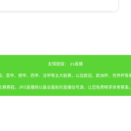
友情链接：
jrs直播
、英超、意甲、德甲、西甲、法甲等五大联赛，以及欧冠、欧洲杯、世界杯等
比赛赛程，JRS直播网以最全最新的直播信号源，让您免费畅享体育赛事
所有内容均来源于互联网，我们自身并不提供直播信号和视频内容。 若您
时间进行处理，以保障您的合法权益。感谢您一直以来对JRS直播网站的
Copyright © 2026
JRS直播网
. All Rights Reserved 版权所有
网站地图