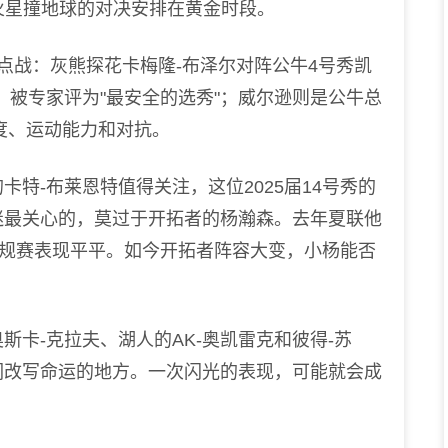
火星撞地球的对决安排在黄金时段。
战：灰熊探花卡梅隆-布泽尔对阵公牛4号秀凯
，被专家评为"最安全的选秀"；威尔逊则是公牛总
长度、运动能力和对抗。
-布莱恩特值得关注，这位2025届14号秀的
迷最关心的，莫过于开拓者的杨瀚森。去年夏联他
常规赛表现平平。如今开拓者阵容大变，小杨能否
-克拉夫、湖人的AK-奥凯雷克和彼得-苏
们改写命运的地方。一次闪光的表现，可能就会成