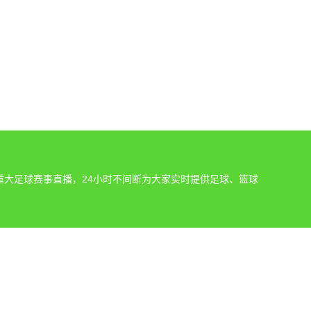
重大足球赛事直播，24小时不间断为大家实时提供足球、篮球
。
发现网站上的任何内容侵犯了您的权益，请及时通知我们，我
支持与关注！