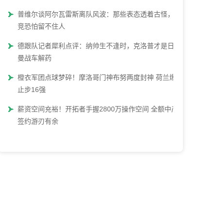
普维尔谈阿尔瓦雷斯离队风波：那些表态透着古怪，马
竞恐怕留不住人
德跟队记者犀利点评：纳帅生不逢时，克洛普才是日耳
曼战车解药
橙衣军团点球梦碎！摩洛哥门神布努两度封神 荷兰爆冷
止步16强
薪资空间充裕！开拓者手握2800万操作空间 全额中产
签约游刃有余