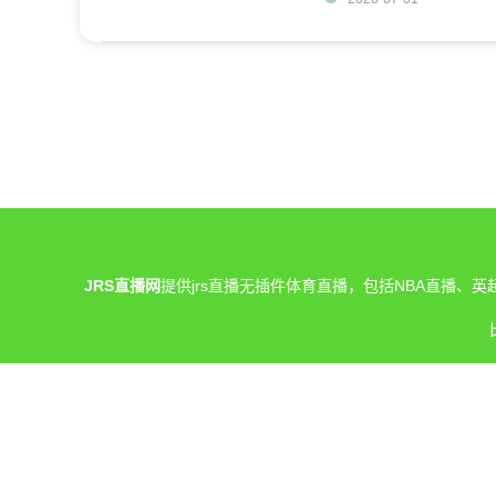
JRS直播网
提供jrs直播无插件体育直播，包括NBA直播
网站内所有直播信号均由用户收集或从搜索引擎整理获得，
们将在第一