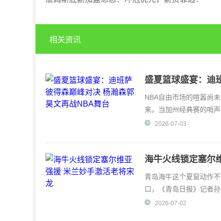
相关资讯
盛夏篮球盛宴：迪班
NBA自由市场的喧嚣尚
来。当加州经典赛的哨声
斯的终场哨声落下，这场
2026-07-03
海牛火线锁定塞尔
青岛海牛这个夏窗动作不
口，《青岛日报》记者孙
维亚籍多面手，此人
2026-07-02