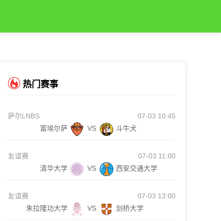
热门赛事
萨尔LNBS
07-03 10:45
富埃尔萨
VS
斗牛犬
友谊赛
07-03 11:00
清华大学
VS
西安交通大学
友谊赛
07-03 13:00
朱拉隆功大学
VS
剑桥大学