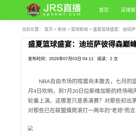
首页
足球直
当前位置：
首页
>
新闻
>
篮球新闻
>
盛夏篮球盛宴：迪班萨
盛夏篮球盛宴：迪班萨彼得森巅峰
发布时间：2026年07月03日 04:11 阅读：
2 次
NBA自由市场的喧嚣尚未散去，七月的篮
月4日吹响，到7月20日拉斯维加斯的终场
轮番上演。这哪里只是表演赛？对那些初出
对那些已在联盟摸爬滚打一两年的"老将"而