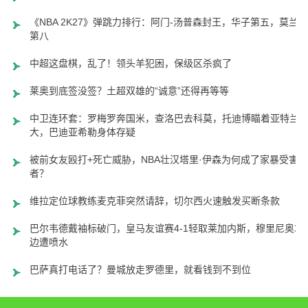
《NBA 2K27》弹跳力排行：阿门-汤普森封王，华子第五，莫兰特
第八
中超这盘棋，乱了！领头羊犯困，保级区杀疯了
莱奥到底签没签？土超双雄的“诚意”还得再等等
中卫连环套：罗梅罗奔国米，查洛巴去科莫，托迪博瞄着亚特兰
大，巴迪亚希勒身体存疑
被前女友殴打+死亡威胁，NBA壮汉塔里·伊森为何成了家暴受害
者？
维拉定位球教练麦克菲突然请辞，切尔西火速触发买断条款
巴尔韦德戴袖标破门，皇马友谊赛4-1轻取莱加内斯，穆里尼奥场
边遭喷水
巴萨真打电话了？曼城放走罗德里，就看钱到不到位