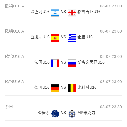
欧锦U16 A
08-07 23:00
以色列U16
VS
格鲁吉亚U16
欧锦U16 A
08-07 23:00
西班牙U16
VS
希腊U16
欧锦U16 A
08-07 23:00
法国U16
VS
斯洛文尼亚U16
欧锦U16 A
08-07 23:00
德国U16
VS
比利时U16
芬甲
08-07 23:30
查普斯
VS
MP米克力