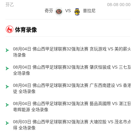
芬乙
08-08 00:00
奇芬
VS
普拉尼
体育录像
08月04日 佛山西甲足球联赛32强淘汰赛 贪玩游戏 VS 美的薪火 
场录像
08月04日 佛山西甲足球联赛32强淘汰赛 肇庆恒骏成 VS 三七互娱
全场录像
08月04日 佛山西甲足球联赛32强淘汰赛 广东西南建设 VS 香港圣
徒 全场录像
08月04日 佛山西甲足球联赛32强淘汰赛 藝品高國際 VS 湛江狂狼
粵辉能源 全场录像
08月03日 佛山西甲足球联赛32强淘汰赛 大塘控股 VS 茂名市点都
得 全场录像