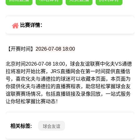
比赛详情：
【开赛时间】
2026-07-08 18:00
北京时间2026-07-08 18:00，球会友谊联赛中化夫VS通德
拉将准时开始比赛，JRS直播网会在第一时间提供直播信
号，喜欢化夫与通德拉的球迷可以收藏本页面，本页面为
你提供化夫与通德拉的直播赛程表，助您轻松掌握球会友
谊联赛赛场情况，包括直播链接及录像回放，一站式服务
让你轻松掌握比赛动态！
相关标签:
球会友谊