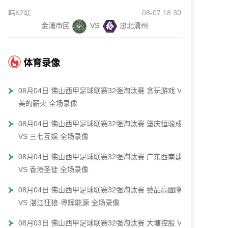
韩K2联
08-07 18:30
金浦市民
VS
忠北清州
体育录像
08月04日 佛山西甲足球联赛32强淘汰赛 贪玩游戏 VS
美的薪火 全场录像
08月04日 佛山西甲足球联赛32强淘汰赛 肇庆恒骏成
VS 三七互娱 全场录像
08月04日 佛山西甲足球联赛32强淘汰赛 广东西南建设
VS 香港圣徒 全场录像
08月04日 佛山西甲足球联赛32强淘汰赛 藝品高國際
VS 湛江狂狼·粵辉能源 全场录像
08月03日 佛山西甲足球联赛32强淘汰赛 大塘控股 VS