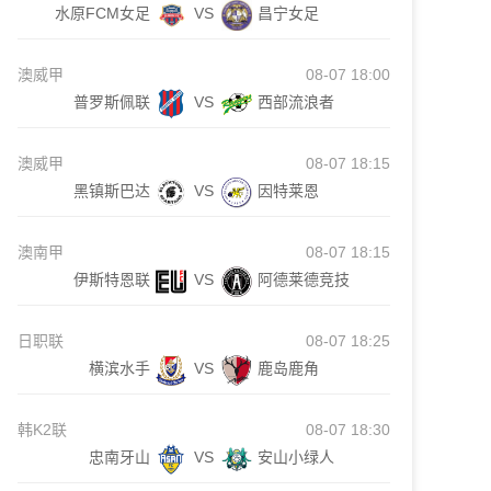
水原FCM女足
VS
昌宁女足
澳威甲
08-07 18:00
普罗斯佩联
VS
西部流浪者
澳威甲
08-07 18:15
黑镇斯巴达
VS
因特莱恩
澳南甲
08-07 18:15
伊斯特恩联
VS
阿德莱德竞技
日职联
08-07 18:25
横滨水手
VS
鹿岛鹿角
韩K2联
08-07 18:30
忠南牙山
VS
安山小绿人