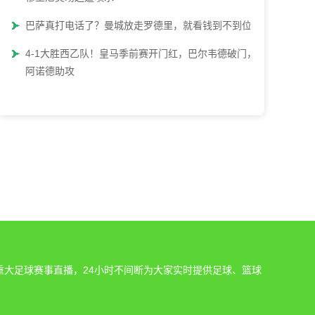
巴萨真打电话了？曼城放走罗德里，就看钱到不到位
4-1大胜西乙队！皇马季前赛开门红，巴尔韦德破门，
阿诺德助攻
重大足球赛事直播，24小时不间断为大家实时提供足球、篮球
。