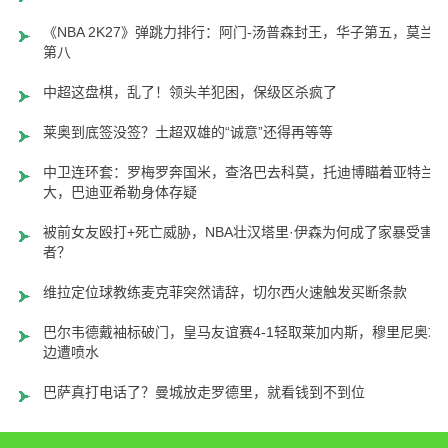
《NBA 2K27》弹跳力排行：阿门-汤普森封王，华子第五，莫兰特
第八
中超这盘棋，乱了！领头羊犯困，保级区杀疯了
莱奥到底签没签？土超双雄的“诚意”还得再等等
中卫连环套：罗梅罗奔国米，查洛巴去科莫，托迪博瞄着亚特兰
大，巴迪亚希勒身体存疑
被前女友殴打+死亡威胁，NBA壮汉塔里·伊森为何成了家暴受害
者？
维拉定位球教练麦克菲突然请辞，切尔西火速触发买断条款
巴尔韦德戴袖标破门，皇马友谊赛4-1轻取莱加内斯，穆里尼奥场
边遭喷水
巴萨真打电话了？曼城放走罗德里，就看钱到不到位