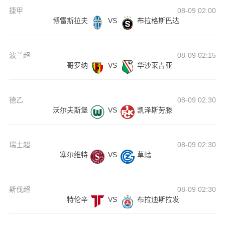
捷甲
08-09 02:00
博雷斯拉夫
VS
布拉格斯巴达
波兰超
08-09 02:15
哥罗纳
VS
华沙莱吉亚
德乙
08-09 02:30
沃尔夫斯堡
VS
凯泽斯劳滕
瑞士超
08-09 02:30
塞尔维特
VS
草蜢
斯伐超
08-09 02:30
特伦辛
VS
布拉迪斯拉发