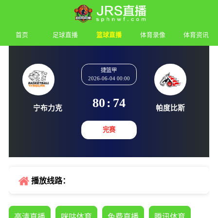
首页
足球直播
篮球直播
体育录像
体育资讯
捷篮甲
2026-06-04 00:00
80
:
74
宁布力克
帕度比
完赛
播放线路：
高清直播
咪咕体育
免费直播
腾讯体育