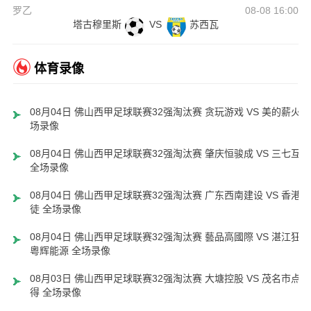
罗乙
08-08 16:00
塔古穆里斯
VS
苏西瓦
体育录像
08月04日 佛山西甲足球联赛32强淘汰赛 贪玩游戏 VS 美的薪火 
场录像
08月04日 佛山西甲足球联赛32强淘汰赛 肇庆恒骏成 VS 三七互娱
全场录像
08月04日 佛山西甲足球联赛32强淘汰赛 广东西南建设 VS 香港圣
徒 全场录像
08月04日 佛山西甲足球联赛32强淘汰赛 藝品高國際 VS 湛江狂狼
粵辉能源 全场录像
08月03日 佛山西甲足球联赛32强淘汰赛 大塘控股 VS 茂名市点都
得 全场录像