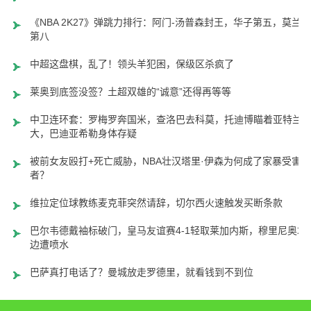
《NBA 2K27》弹跳力排行：阿门-汤普森封王，华子第五，莫兰特
第八
中超这盘棋，乱了！领头羊犯困，保级区杀疯了
莱奥到底签没签？土超双雄的“诚意”还得再等等
中卫连环套：罗梅罗奔国米，查洛巴去科莫，托迪博瞄着亚特兰
大，巴迪亚希勒身体存疑
被前女友殴打+死亡威胁，NBA壮汉塔里·伊森为何成了家暴受害
者？
维拉定位球教练麦克菲突然请辞，切尔西火速触发买断条款
巴尔韦德戴袖标破门，皇马友谊赛4-1轻取莱加内斯，穆里尼奥场
边遭喷水
巴萨真打电话了？曼城放走罗德里，就看钱到不到位