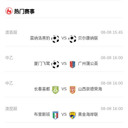
热门赛事
澳首超
08-08 15:45
莫纳洛黑豹
VS
贝尔康纳联
中乙
08-08 16:00
厦门飞鹭
VS
广州蒲公英
中乙
08-08 16:00
长春喜都
VS
山西崇德荣海
澳昆超
08-08 16:00
布里斯班
VS
黄金海岸联