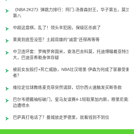
《NBA 2K27》弹跳力排行：阿门-汤普森封王，华子第五，莫兰特
第八
中超这盘棋，乱了！领头羊犯困，保级区杀疯了
莱奥到底签没签？土超双雄的“诚意”还得再等等
中卫连环套：罗梅罗奔国米，查洛巴去科莫，托迪博瞄着亚特兰
大，巴迪亚希勒身体存疑
被前女友殴打+死亡威胁，NBA壮汉塔里·伊森为何成了家暴受害
者？
维拉定位球教练麦克菲突然请辞，切尔西火速触发买断条款
巴尔韦德戴袖标破门，皇马友谊赛4-1轻取莱加内斯，穆里尼奥场
边遭喷水
巴萨真打电话了？曼城放走罗德里，就看钱到不到位