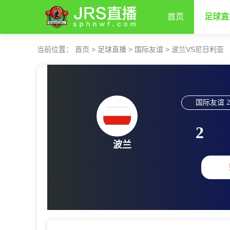
首页
足球直
当前位置：
首页
>
足球直播
>
国际友谊
>
波兰VS尼日利亚
国际友谊
2
2
波兰