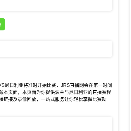
育
赛中波兰VS尼日利亚将准时开始比赛，JRS直播网会在第一时间
藏本页面，本页面为你提供波兰与尼日利亚的直播赛程
播链接及录像回放，一站式服务让你轻松掌握比赛动