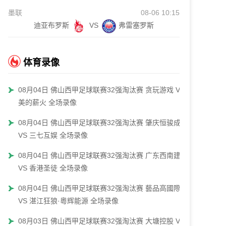
墨联
08-06 10:15
迪亚布罗斯
VS
弗雷塞罗斯
体育录像
08月04日 佛山西甲足球联赛32强淘汰赛 贪玩游戏 VS
美的薪火 全场录像
08月04日 佛山西甲足球联赛32强淘汰赛 肇庆恒骏成
VS 三七互娱 全场录像
08月04日 佛山西甲足球联赛32强淘汰赛 广东西南建设
VS 香港圣徒 全场录像
08月04日 佛山西甲足球联赛32强淘汰赛 藝品高國際
VS 湛江狂狼·粵辉能源 全场录像
08月03日 佛山西甲足球联赛32强淘汰赛 大塘控股 VS