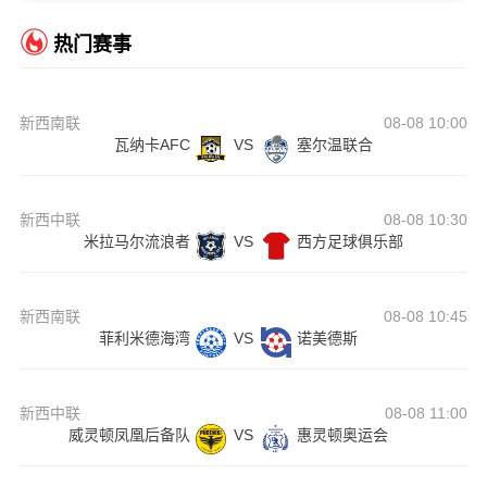
热门赛事
新西南联
08-08 10:00
瓦纳卡AFC
VS
塞尔温联合
新西中联
08-08 10:30
米拉马尔流浪者
VS
西方足球俱乐部
新西南联
08-08 10:45
菲利米德海湾
VS
诺美德斯
新西中联
08-08 11:00
威灵顿凤凰后备队
VS
惠灵顿奥运会