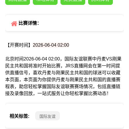
比赛详情：
【开赛时间】
2026-06-04 02:00
北京时间2026-06-04 02:00，国际友谊联赛中丹麦VS刚果
民主共和国将准时开始比赛，JRS直播网会在第一时间提
供直播信号，喜欢丹麦与刚果民主共和国的球迷可以收藏
本页面，本页面为你提供丹麦与刚果民主共和国的直播赛
程表，助您轻松掌握国际友谊联赛赛场情况，包括直播链
接及录像回放，一站式服务让你轻松掌握比赛动态！
相关标签:
国际友谊