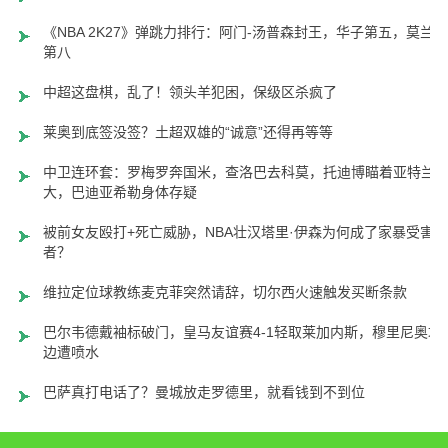
《NBA 2K27》弹跳力排行：阿门-汤普森封王，华子第五，莫兰特
第八
中超这盘棋，乱了！领头羊犯困，保级区杀疯了
莱奥到底签没签？土超双雄的“诚意”还得再等等
中卫连环套：罗梅罗奔国米，查洛巴去科莫，托迪博瞄着亚特兰
大，巴迪亚希勒身体存疑
被前女友殴打+死亡威胁，NBA壮汉塔里·伊森为何成了家暴受害
者？
维拉定位球教练麦克菲突然请辞，切尔西火速触发买断条款
巴尔韦德戴袖标破门，皇马友谊赛4-1轻取莱加内斯，穆里尼奥场
边遭喷水
巴萨真打电话了？曼城放走罗德里，就看钱到不到位