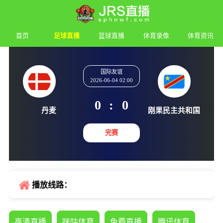
首页
足球直播
篮球直播
体育录像
体育资讯
国际友谊
2026-06-04 02:00
0
:
0
丹麦
刚果民主
完赛
播放线路：
高清直播
咪咕体育
免费直播
腾讯体育