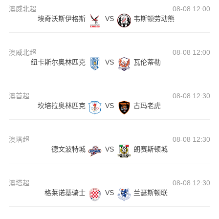
澳威北超
08-08 12:00
埃奇沃斯伊格斯
VS
韦斯顿劳动熊
澳威北超
08-08 12:00
纽卡斯尔奥林匹克
VS
瓦伦蒂勒
澳首超
08-08 12:30
坎培拉奥林匹克
VS
古玛老虎
澳塔超
08-08 12:30
德文波特城
VS
朗赛斯顿城
澳塔超
08-08 12:30
格莱诺基骑士
VS
兰瑟斯顿联