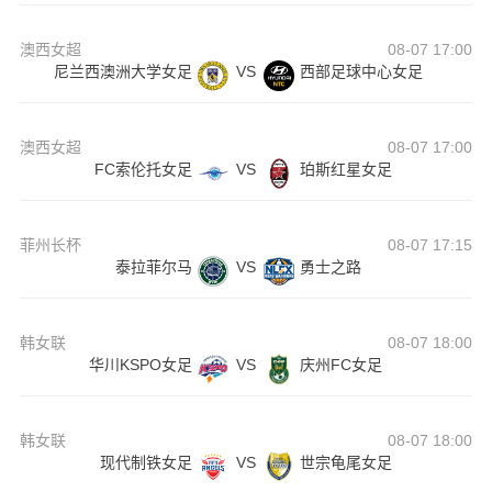
澳西女超
08-07 17:00
尼兰西澳洲大学女足
VS
西部足球中心女足
澳西女超
08-07 17:00
FC索伦托女足
VS
珀斯红星女足
菲州长杯
08-07 17:15
泰拉菲尔马
VS
勇士之路
韩女联
08-07 18:00
华川KSPO女足
VS
庆州FC女足
韩女联
08-07 18:00
现代制铁女足
VS
世宗龟尾女足