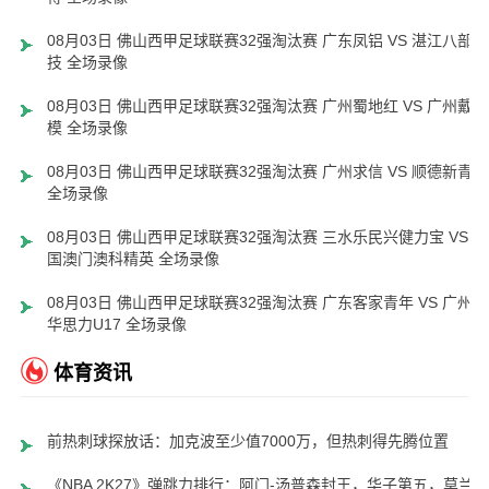
08月03日 佛山西甲足球联赛32强淘汰赛 广东凤铝 VS 湛江八部科
技 全场录像
08月03日 佛山西甲足球联赛32强淘汰赛 广州蜀地红 VS 广州戴拿
模 全场录像
08月03日 佛山西甲足球联赛32强淘汰赛 广州求信 VS 顺德新青年
全场录像
08月03日 佛山西甲足球联赛32强淘汰赛 三水乐民兴健力宝 VS 中
国澳门澳科精英 全场录像
08月03日 佛山西甲足球联赛32强淘汰赛 广东客家青年 VS 广州英
华思力U17 全场录像
体育资讯
前热刺球探放话：加克波至少值7000万，但热刺得先腾位置
《NBA 2K27》弹跳力排行：阿门-汤普森封王，华子第五，莫兰特