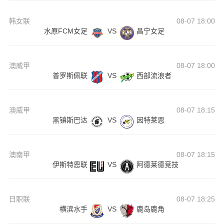
韩女联
08-07 18:00
水原FCM女足
VS
昌宁女足
澳威甲
08-07 18:00
普罗斯佩联
VS
西部流浪者
澳威甲
08-07 18:15
黑镇斯巴达
VS
因特莱恩
澳南甲
08-07 18:15
伊斯特恩联
VS
阿德莱德竞技
日职联
08-07 18:25
横滨水手
VS
鹿岛鹿角