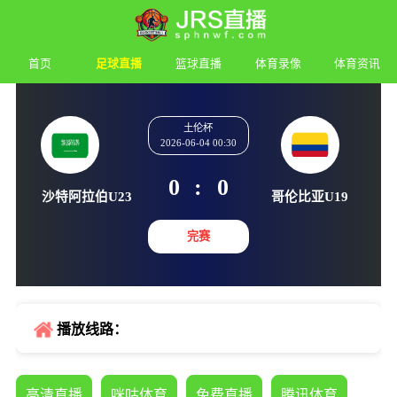
首页
足球直播
篮球直播
体育录像
体育资讯
土伦杯
2026-06-04 00:30
0
:
0
沙特阿拉伯U23
哥伦比亚
完赛
播放线路：
高清直播
咪咕体育
免费直播
腾讯体育