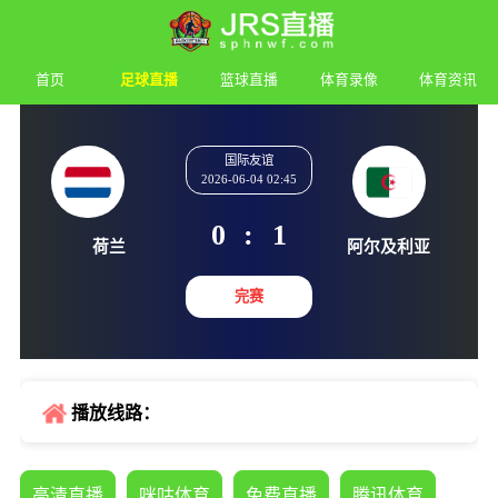
首页
足球直播
篮球直播
体育录像
体育资讯
国际友谊
2026-06-04 02:45
0
:
1
荷兰
阿尔及
完赛
播放线路：
高清直播
咪咕体育
免费直播
腾讯体育