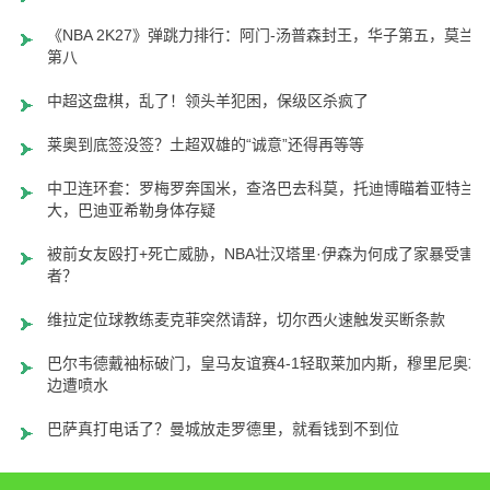
《NBA 2K27》弹跳力排行：阿门-汤普森封王，华子第五，莫兰特
第八
中超这盘棋，乱了！领头羊犯困，保级区杀疯了
莱奥到底签没签？土超双雄的“诚意”还得再等等
中卫连环套：罗梅罗奔国米，查洛巴去科莫，托迪博瞄着亚特兰
大，巴迪亚希勒身体存疑
被前女友殴打+死亡威胁，NBA壮汉塔里·伊森为何成了家暴受害
者？
维拉定位球教练麦克菲突然请辞，切尔西火速触发买断条款
巴尔韦德戴袖标破门，皇马友谊赛4-1轻取莱加内斯，穆里尼奥场
边遭喷水
巴萨真打电话了？曼城放走罗德里，就看钱到不到位