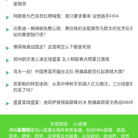
是揣测
特朗普为巴洛贡红牌喊冤：我只要求重审 没想插手FIFA
达斯迪・梅揭秘执教心路：弗拉格的全能属性与欧文的化学反应
如何重塑独行侠？
佛得角邀战国足？这盘棋怎么下都是死局
郑州航空港上演足球盛宴 五人制联赛点燃夏日激情
背水一战！中国男篮死磕台北队 杨瀚森能否扛起救赎大旗？
凯斯勒的转型迷局：从高中神射手到湖人亿元赌注，三分技能包
的丢了吗？
盛夏篮球盛宴：迪班萨彼得森巅峰对决 杨瀚森郭昊文再战NBA舞
友情链接：
jrs直播
JRS直播网
提供jrs直播无插件体育直播，包括NBA直播、英超、
意甲、德甲、西甲、法甲等五大联赛，以及欧冠、欧洲杯、世界