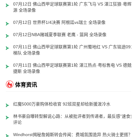
07月12日 佛山西甲足球联赛第1轮 广东飞马 VS 湛江狂狼·粵辉能
源 全场录像
07月12日 世界杯1/4决赛 阿根廷vs瑞士 全场录像
07月12日NBA赌城夏季联赛 老鹰 - 篮网 全场录像
07月11日 佛山西甲足球联赛第1轮 广州蜀地红 VS 广东铭途0910
梯队 全场录像
07月11日 佛山西甲足球联赛第1轮 湛江热点·粤标售电 VS 德兢艾
捷斯 全场录像
体育资讯
红魔5000万豪购体检收官 92班双星却给新援泼冷水
林书豪自曝转型解说心路：从被批评者到传递者，最反感“速食式”
评论
Windhorst揭秘詹姆斯转会传闻：费城氛围诡异 热火骑士更搭？全