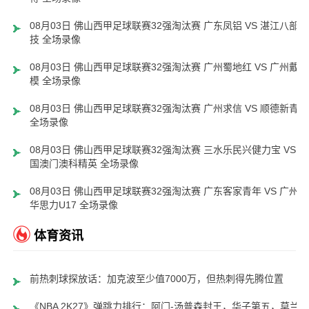
08月03日 佛山西甲足球联赛32强淘汰赛 广东凤铝 VS 湛江八部科
技 全场录像
08月03日 佛山西甲足球联赛32强淘汰赛 广州蜀地红 VS 广州戴拿
模 全场录像
08月03日 佛山西甲足球联赛32强淘汰赛 广州求信 VS 顺德新青年
全场录像
08月03日 佛山西甲足球联赛32强淘汰赛 三水乐民兴健力宝 VS 中
国澳门澳科精英 全场录像
08月03日 佛山西甲足球联赛32强淘汰赛 广东客家青年 VS 广州英
华思力U17 全场录像
体育资讯
前热刺球探放话：加克波至少值7000万，但热刺得先腾位置
《NBA 2K27》弹跳力排行：阿门-汤普森封王，华子第五，莫兰特