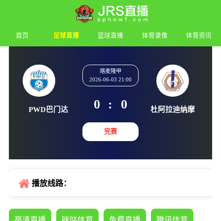
首页
足球直播
篮球直播
体育录像
体育资讯
喀麦隆甲
2026-06-03 21:00
0
:
0
PWD巴门达
杜阿拉迪
完赛
播放线路：
高清直播
咪咕体育
免费直播
腾讯体育