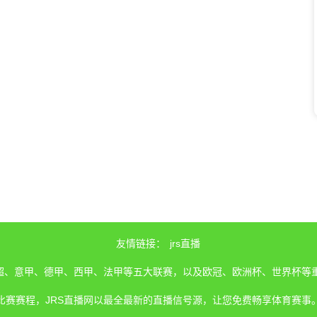
友情链接：
jrs直播
、英超、意甲、德甲、西甲、法甲等五大联赛，以及欧冠、欧洲杯、世界杯等
比赛赛程，JRS直播网以最全最新的直播信号源，让您免费畅享体育赛事