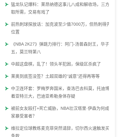
猛龙队记爆料：莱昂纳德这事儿八成和解收场，三方各
取所需，交易有戏了
前热刺球探放话：加克波至少值7000万，但热刺得先腾
位置
《NBA 2K27》弹跳力排行：阿门-汤普森封王，华子第
五，莫兰特第八
中超这盘棋，乱了！领头羊犯困，保级区杀疯了
莱奥到底签没签？土超双雄的“诚意”还得再等等
中卫连环套：罗梅罗奔国米，查洛巴去科莫，托迪博瞄
着亚特兰大，巴迪亚希勒身体存疑
被前女友殴打+死亡威胁，NBA壮汉塔里·伊森为何成了
家暴受害者？
维拉定位球教练麦克菲突然请辞，切尔西火速触发买断
条款