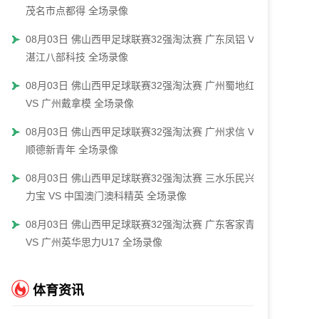
茂名市点都得 全场录像
08月03日 佛山西甲足球联赛32强淘汰赛 广东凤铝 VS
湛江八部科技 全场录像
08月03日 佛山西甲足球联赛32强淘汰赛 广州蜀地红
VS 广州戴拿模 全场录像
08月03日 佛山西甲足球联赛32强淘汰赛 广州求信 VS
顺德新青年 全场录像
08月03日 佛山西甲足球联赛32强淘汰赛 三水乐民兴健
力宝 VS 中国澳门澳科精英 全场录像
08月03日 佛山西甲足球联赛32强淘汰赛 广东客家青年
VS 广州英华思力U17 全场录像
体育资讯