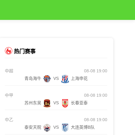
热门赛事
中超
08-08 19:00
青岛海牛
VS
上海申花
中甲
08-08 19:00
苏州东吴
VS
长春亚泰
中乙
08-08 19:00
泰安天贶
VS
大连英博B队