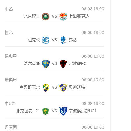
中乙
08-08 19:00
北京理工
VS
上海赛更达
挪乙
08-08 19:00
祖克伦
VS
弗洛
瑞典甲
08-08 19:00
法尔肯堡
VS
北欧联FC
瑞典甲
08-08 19:00
卢恩斯基尔
VS
奥迪沃特
中U21
08-08 19:00
北京国安U21
VS
宁波俱乐部U21
丹麦丙
08-08 19:00