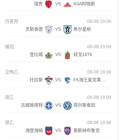
瑞秀
VS
ASA阿晓斯
丹麦丙
08-08 19:00
灵斯泰德
VS
希尔星格
威冠
08-08 19:00
登比城
VS
班戈1876
立陶乙
08-08 19:00
托拉斯
VS
FK海王星克莱佩达
德乙
08-08 19:00
达姆施塔特
VS
荷尔斯泰因
德乙
08-08 19:00
海登海姆
VS
奥斯纳布鲁克