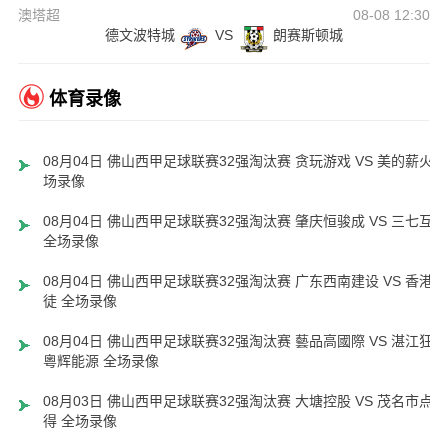
澳塔超
08-08 12:30
德文波特城
VS
朗赛斯顿城
体育录像
08月04日 佛山西甲足球联赛32强淘汰赛 贪玩游戏 VS 美的薪火 
场录像
08月04日 佛山西甲足球联赛32强淘汰赛 肇庆恒骏成 VS 三七互娱
全场录像
08月04日 佛山西甲足球联赛32强淘汰赛 广东西南建设 VS 香港圣
徒 全场录像
08月04日 佛山西甲足球联赛32强淘汰赛 藝品高國際 VS 湛江狂狼
粵辉能源 全场录像
08月03日 佛山西甲足球联赛32强淘汰赛 大塘控股 VS 茂名市点都
得 全场录像