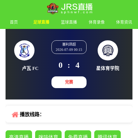
首页
足球直播
篮球直播
体育录像
体育资讯
塞利昂超
2026-07-09 00:15
0
:
4
卢瓦 FC
星体育
完赛
播放线路：
高清直播
咪咕体育
免费直播
腾讯体育