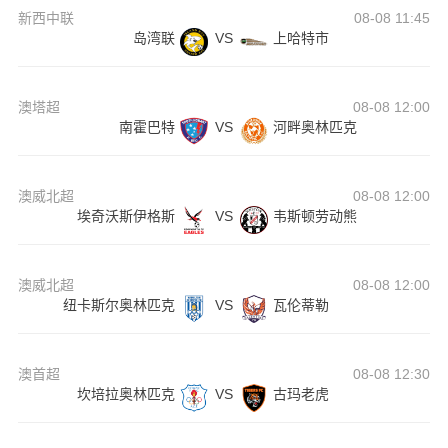
新西中联
08-08 11:45
岛湾联
VS
上哈特市
澳塔超
08-08 12:00
南霍巴特
VS
河畔奥林匹克
澳威北超
08-08 12:00
埃奇沃斯伊格斯
VS
韦斯顿劳动熊
澳威北超
08-08 12:00
纽卡斯尔奥林匹克
VS
瓦伦蒂勒
澳首超
08-08 12:30
坎培拉奥林匹克
VS
古玛老虎