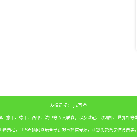
友情链接：
jrs直播
、英超、意甲、德甲、西甲、法甲等五大联赛，以及欧冠、欧洲杯、世界杯等
比赛赛程，JRS直播网以最全最新的直播信号源，让您免费畅享体育赛事