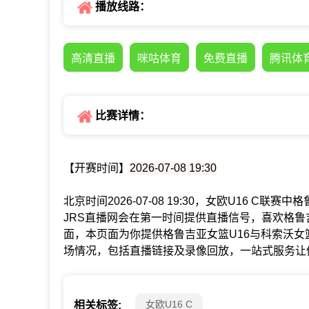
播放线路：
高清直播
咪咕体育
免费直播
腾讯体
比赛详情：
【开赛时间】
2026-07-08 19:30
北京时间2026-07-08 19:30，女欧U16 C
JRS直播网会在第一时间提供直播信号，喜欢格鲁
面，本页面为你提供格鲁吉亚女篮U16与科索沃女篮
场情况，包括直播链接及录像回放，一站式服务让
女欧U16 C
相关标签: