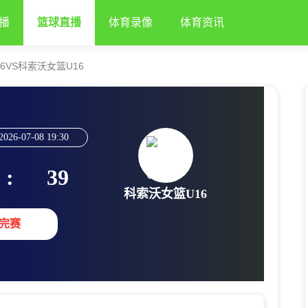
播
篮球直播
体育录像
体育资讯
6VS科索沃女篮U16
2026-07-08 19:30
:
39
科索沃女篮U16
完赛