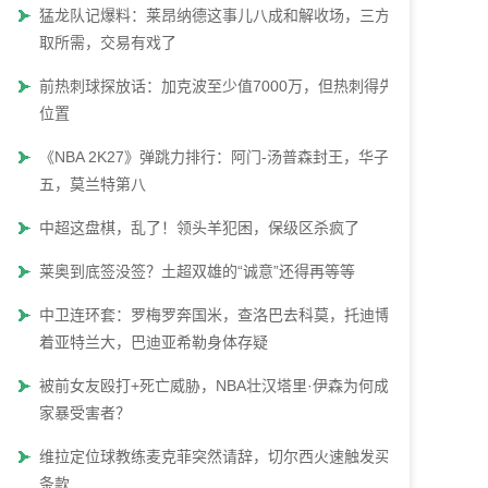
猛龙队记爆料：莱昂纳德这事儿八成和解收场，三方各
取所需，交易有戏了
前热刺球探放话：加克波至少值7000万，但热刺得先腾
位置
《NBA 2K27》弹跳力排行：阿门-汤普森封王，华子第
五，莫兰特第八
中超这盘棋，乱了！领头羊犯困，保级区杀疯了
莱奥到底签没签？土超双雄的“诚意”还得再等等
中卫连环套：罗梅罗奔国米，查洛巴去科莫，托迪博瞄
着亚特兰大，巴迪亚希勒身体存疑
被前女友殴打+死亡威胁，NBA壮汉塔里·伊森为何成了
家暴受害者？
维拉定位球教练麦克菲突然请辞，切尔西火速触发买断
条款