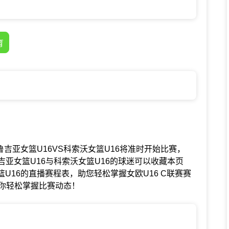
育
联赛中格鲁吉亚女篮U16VS科索沃女篮U16将准时开始比赛，
吉亚女篮U16与科索沃女篮U16的球迷可以收藏本页
U16的直播赛程表，助您轻松掌握女欧U16 C联赛赛
你轻松掌握比赛动态！