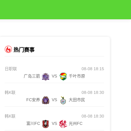
热门赛事
日职联
08-08 18:15
广岛三箭
VS
千叶市原
韩K联
08-08 18:30
FC安养
VS
大田市民
韩K联
08-08 18:30
富川FC
VS
光州FC