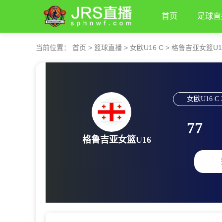
首页
足球直
当前位置：
首页
>
篮球直播
>
女欧U16 C
>
格鲁吉亚女篮U1
女欧U16 C
77
格鲁吉亚女篮U16