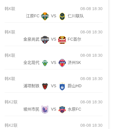
韩K联
08-08 18:30
江原FC
VS
仁川联队
韩K联
08-08 18:30
金泉尚武
VS
FC首尔
韩K联
08-08 18:30
全北现代
VS
济州SK
韩K联
08-08 18:30
浦项制铁
VS
蔚山HD
韩K2联
08-08 18:30
坡州市民
VS
水原FC
韩K2联
08-08 18:30