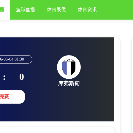
播
篮球直播
体育录像
体育资讯
甸
6-06-04 01:30
:
0
库弗斯甸
完赛