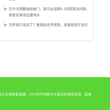
巴尔韦德戴袖标破门，皇马友谊赛4-1轻取莱加内斯，
穆里尼奥场边遭喷水
巴萨真打电话了？曼城放走罗德里，就看钱到不到位
重大足球赛事直播，24小时不间断为大家实时提供足球、篮球
。