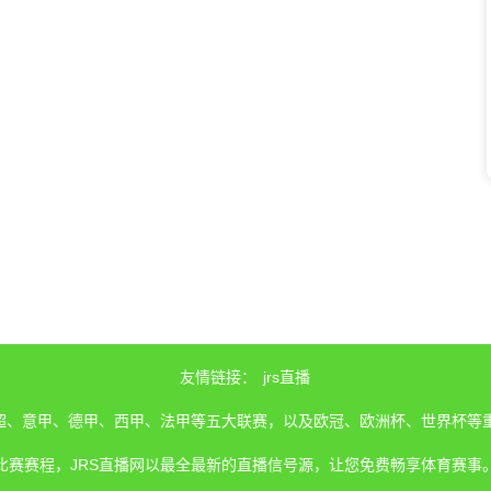
友情链接：
jrs直播
、英超、意甲、德甲、西甲、法甲等五大联赛，以及欧冠、欧洲杯、世界杯等
比赛赛程，JRS直播网以最全最新的直播信号源，让您免费畅享体育赛事