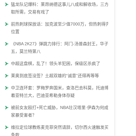
猛龙队记爆料：莱昂纳德这事儿八成和解收场，三方各
取所需，交易有戏了
前热刺球探放话：加克波至少值7000万，但热刺得先腾
位置
《NBA 2K27》弹跳力排行：阿门-汤普森封王，华子第
五，莫兰特第八
中超这盘棋，乱了！领头羊犯困，保级区杀疯了
莱奥到底签没签？土超双雄的“诚意”还得再等等
中卫连环套：罗梅罗奔国米，查洛巴去科莫，托迪博瞄
着亚特兰大，巴迪亚希勒身体存疑
被前女友殴打+死亡威胁，NBA壮汉塔里·伊森为何成了
家暴受害者？
维拉定位球教练麦克菲突然请辞，切尔西火速触发买断
条款