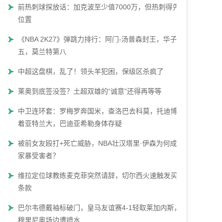
前热刺球探放话：加克波至少值7000万，但热刺得先腾
位置
《NBA 2K27》弹跳力排行：阿门-汤普森封王，华子第
五，莫兰特第八
中超这盘棋，乱了！领头羊犯困，保级区杀疯了
莱奥到底签没签？土超双雄的“诚意”还得再等等
中卫连环套：罗梅罗奔国米，查洛巴去科莫，托迪博瞄
着亚特兰大，巴迪亚希勒身体存疑
被前女友殴打+死亡威胁，NBA壮汉塔里·伊森为何成了
家暴受害者？
维拉定位球教练麦克菲突然请辞，切尔西火速触发买断
条款
巴尔韦德戴袖标破门，皇马友谊赛4-1轻取莱加内斯，
穆里尼奥场边遭喷水