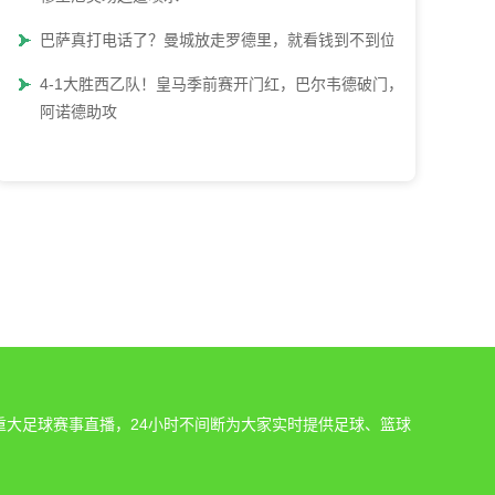
巴萨真打电话了？曼城放走罗德里，就看钱到不到位
4-1大胜西乙队！皇马季前赛开门红，巴尔韦德破门，
阿诺德助攻
重大足球赛事直播，24小时不间断为大家实时提供足球、篮球
。