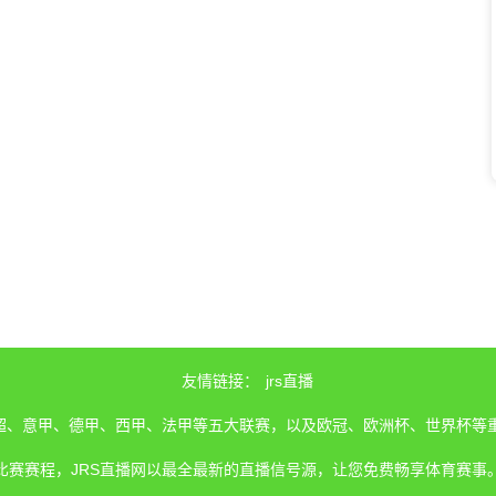
友情链接：
jrs直播
、英超、意甲、德甲、西甲、法甲等五大联赛，以及欧冠、欧洲杯、世界杯等
比赛赛程，JRS直播网以最全最新的直播信号源，让您免费畅享体育赛事