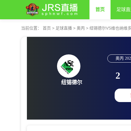
首页
足球直
当前位置：
首页
>
足球直播
>
奥丙
>
纽锡德尔VS维也纳维
奥丙
202
2
纽锡德尔