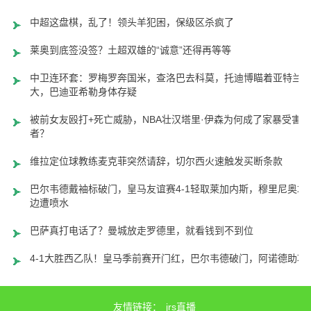
中超这盘棋，乱了！领头羊犯困，保级区杀疯了
莱奥到底签没签？土超双雄的“诚意”还得再等等
中卫连环套：罗梅罗奔国米，查洛巴去科莫，托迪博瞄着亚特兰
大，巴迪亚希勒身体存疑
被前女友殴打+死亡威胁，NBA壮汉塔里·伊森为何成了家暴受害
者？
维拉定位球教练麦克菲突然请辞，切尔西火速触发买断条款
巴尔韦德戴袖标破门，皇马友谊赛4-1轻取莱加内斯，穆里尼奥场
边遭喷水
巴萨真打电话了？曼城放走罗德里，就看钱到不到位
4-1大胜西乙队！皇马季前赛开门红，巴尔韦德破门，阿诺德助攻
友情链接：
jrs直播