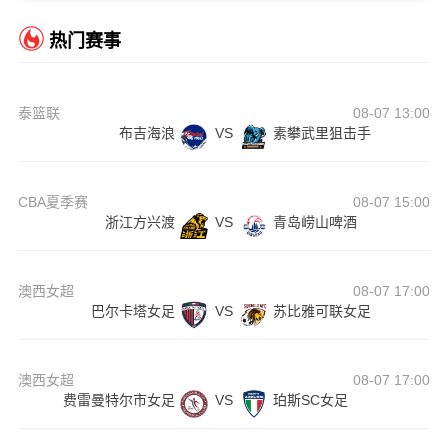
热门赛事
泰篮联
08-07 13:00
布吉海浪
VS
素攀武里狙击手
CBA夏季赛
08-07 15:00
浙江方兴渡
VS
青岛崂山啤酒
澳西女超
08-07 17:00
巴尔卡塔女足
VS
苏比雅可联女足
澳西女超
08-07 17:00
费雷曼特尔市女足
VS
珀斯SC女足