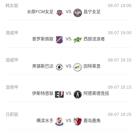
韩女联
08-07 18:00
水原FCM女足
VS
昌宁女足
澳威甲
08-07 18:00
普罗斯佩联
VS
西部流浪者
澳威甲
08-07 18:15
黑镇斯巴达
VS
因特莱恩
澳南甲
08-07 18:15
伊斯特恩联
VS
阿德莱德竞技
日职联
08-07 18:25
横滨水手
VS
鹿岛鹿角