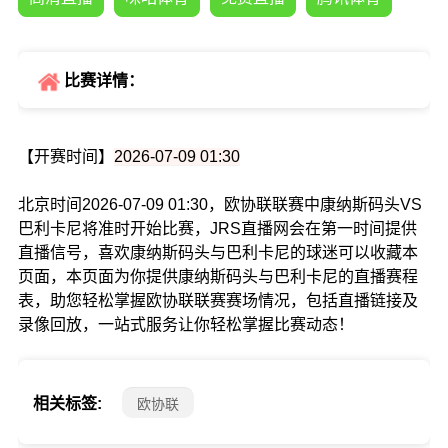
比赛详情：
【开赛时间】
2026-07-09 01:30
北京时间2026-07-09 01:30，欧协联联赛中康纳斯码头VS
巴利卡尼将准时开始比赛，JRS直播网会在第一时间提供
直播信号，喜欢康纳斯码头与巴利卡尼的球迷可以收藏本
页面，本页面为你提供康纳斯码头与巴利卡尼的直播赛程
表，助您轻松掌握欧协联联赛赛场情况，包括直播链接及
录像回放，一站式服务让你轻松掌握比赛动态！
相关标签:
欧协联