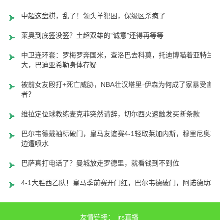
中超这盘棋，乱了！领头羊犯困，保级区杀疯了
莱奥到底签没签？土超双雄的“诚意”还得再等等
中卫连环套：罗梅罗奔国米，查洛巴去科莫，托迪博瞄着亚特兰
大，巴迪亚希勒身体存疑
被前女友殴打+死亡威胁，NBA壮汉塔里·伊森为何成了家暴受害
者？
维拉定位球教练麦克菲突然请辞，切尔西火速触发买断条款
巴尔韦德戴袖标破门，皇马友谊赛4-1轻取莱加内斯，穆里尼奥场
边遭喷水
巴萨真打电话了？曼城放走罗德里，就看钱到不到位
4-1大胜西乙队！皇马季前赛开门红，巴尔韦德破门，阿诺德助攻
友情链接：
jrs直播