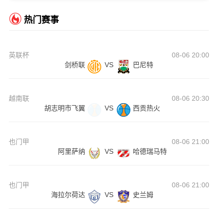
热门赛事
英联杯
08-06 20:00
剑桥联
VS
巴尼特
越南联
08-06 20:30
胡志明市飞翼
VS
西贡热火
也门甲
08-06 21:00
阿里萨纳
VS
哈德瑞马特
也门甲
08-06 21:00
海拉尔荷达
VS
史兰姆