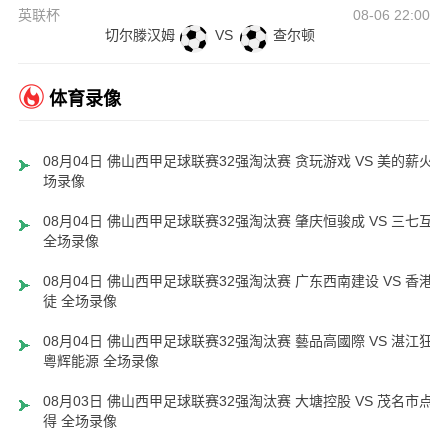
英联杯
08-06 22:00
切尔滕汉姆
VS
查尔顿
体育录像
08月04日 佛山西甲足球联赛32强淘汰赛 贪玩游戏 VS 美的薪火 
场录像
08月04日 佛山西甲足球联赛32强淘汰赛 肇庆恒骏成 VS 三七互娱
全场录像
08月04日 佛山西甲足球联赛32强淘汰赛 广东西南建设 VS 香港圣
徒 全场录像
08月04日 佛山西甲足球联赛32强淘汰赛 藝品高國際 VS 湛江狂狼
粵辉能源 全场录像
08月03日 佛山西甲足球联赛32强淘汰赛 大塘控股 VS 茂名市点都
得 全场录像