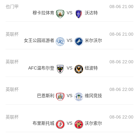
也门甲
08-06 21:00
穆卡拉体育
VS
沃达特
英联杯
08-06 21:00
女王公园巡游者
VS
米尔沃尔
英联杯
08-06 22:00
AFC温布尔登
VS
纽波特
英联杯
08-06 22:00
巴恩斯利
VS
维冈竞技
英联杯
08-06 22:00
布里斯托城
VS
沃尔索尔