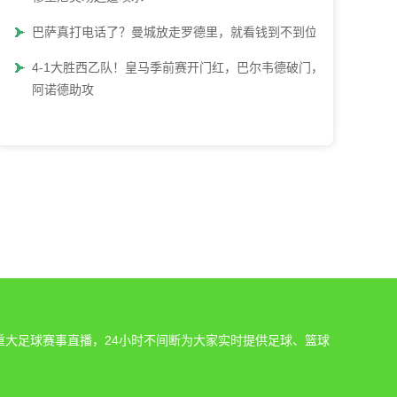
巴萨真打电话了？曼城放走罗德里，就看钱到不到位
4-1大胜西乙队！皇马季前赛开门红，巴尔韦德破门，
阿诺德助攻
重大足球赛事直播，24小时不间断为大家实时提供足球、篮球
。