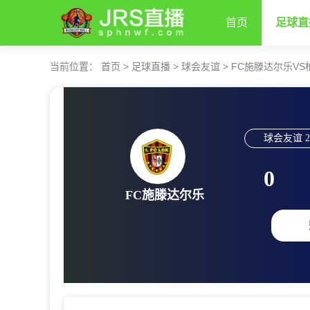
首页
足球直
当前位置：
首页
>
足球直播
>
球会友谊
>
FC施滕达尔乐VS
球会友谊
2
0
FC施滕达尔乐