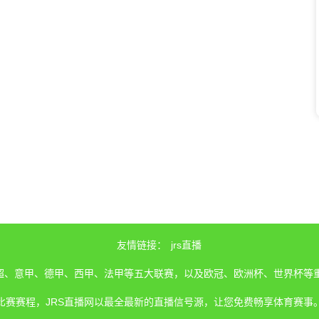
友情链接：
jrs直播
、英超、意甲、德甲、西甲、法甲等五大联赛，以及欧冠、欧洲杯、世界杯等
比赛赛程，JRS直播网以最全最新的直播信号源，让您免费畅享体育赛事