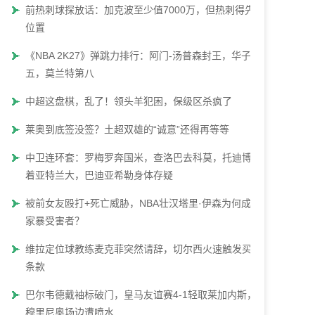
前热刺球探放话：加克波至少值7000万，但热刺得先腾
位置
《NBA 2K27》弹跳力排行：阿门-汤普森封王，华子第
五，莫兰特第八
中超这盘棋，乱了！领头羊犯困，保级区杀疯了
莱奥到底签没签？土超双雄的“诚意”还得再等等
中卫连环套：罗梅罗奔国米，查洛巴去科莫，托迪博瞄
着亚特兰大，巴迪亚希勒身体存疑
被前女友殴打+死亡威胁，NBA壮汉塔里·伊森为何成了
家暴受害者？
维拉定位球教练麦克菲突然请辞，切尔西火速触发买断
条款
巴尔韦德戴袖标破门，皇马友谊赛4-1轻取莱加内斯，
穆里尼奥场边遭喷水