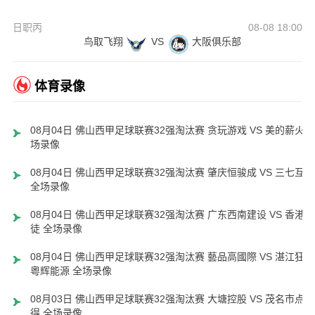
日职丙
08-08 18:00
鸟取飞翔
VS
大阪俱乐部
体育录像
08月04日 佛山西甲足球联赛32强淘汰赛 贪玩游戏 VS 美的薪火 
场录像
08月04日 佛山西甲足球联赛32强淘汰赛 肇庆恒骏成 VS 三七互娱
全场录像
08月04日 佛山西甲足球联赛32强淘汰赛 广东西南建设 VS 香港圣
徒 全场录像
08月04日 佛山西甲足球联赛32强淘汰赛 藝品高國際 VS 湛江狂狼
粵辉能源 全场录像
08月03日 佛山西甲足球联赛32强淘汰赛 大塘控股 VS 茂名市点都
得 全场录像