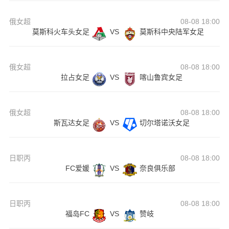
俄女超
08-08 18:00
莫斯科火车头女足
VS
莫斯科中央陆军女足
俄女超
08-08 18:00
拉占女足
VS
喀山鲁宾女足
俄女超
08-08 18:00
斯瓦达女足
VS
切尔塔诺沃女足
日职丙
08-08 18:00
FC爱媛
VS
奈良俱乐部
日职丙
08-08 18:00
福岛FC
VS
赞岐